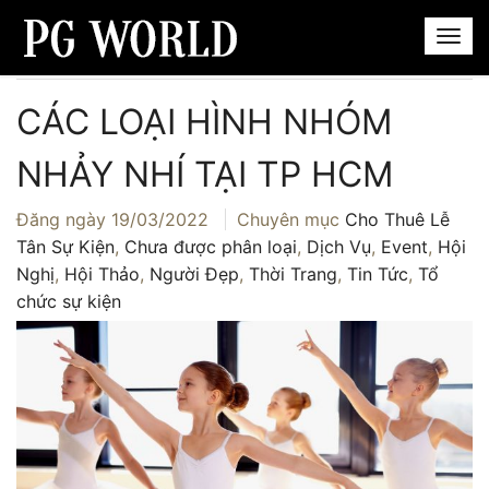
Trang chủ
›
Dịch Vụ
›
Các loại hình nhóm nhảy nhí tại TP HCM
CÁC LOẠI HÌNH NHÓM
NHẢY NHÍ TẠI TP HCM
Đăng ngày
19/03/2022
Chuyên mục
Cho Thuê Lễ
Tân Sự Kiện
,
Chưa được phân loại
,
Dịch Vụ
,
Event
,
Hội
Nghị
,
Hội Thảo
,
Người Đẹp
,
Thời Trang
,
Tin Tức
,
Tổ
chức sự kiện