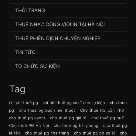
THỜI TRANG
THUÊ NHẠC CÔNG VIOLIN TẠI HÀ NỘI
THUÊ PHIÊN DỊCH CHUYÊN NGHIỆP
TIN TỨC
TỔ CHỨC SỰ KIỆN
Tag
chi phí thuê pg
chi phí thuê pg ca sĩ cho sự kiện
cho thue
pg
cho thuê pg buôn mê thuột
Cho thuê PG Cần Thơ
cho thuê pg event
cho thuê pg giá rẻ
cho thuê pg huế
Cho thuê PG Hà Nội
cho thuê pg hải phòng
cho thuê pg
lễ tân
cho thuê pg nha trang
cho thuê pg pb ca sĩ
cho