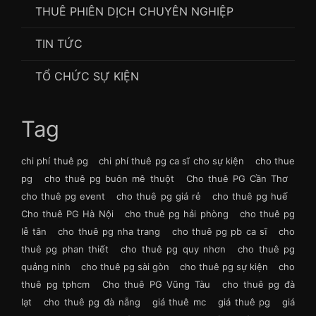
THUÊ PHIÊN DỊCH CHUYÊN NGHIỆP
TIN TỨC
TỔ CHỨC SỰ KIỆN
Tag
chi phí thuê pg
chi phí thuê pg ca sĩ cho sự kiện
cho thue
pg
cho thuê pg buôn mê thuột
Cho thuê PG Cần Thơ
cho thuê pg event
cho thuê pg giá rẻ
cho thuê pg huế
Cho thuê PG Hà Nội
cho thuê pg hải phòng
cho thuê pg
lễ tân
cho thuê pg nha trang
cho thuê pg pb ca sĩ
cho
thuê pg phan thiết
cho thuê pg quy nhơn
cho thuê pg
quảng ninh
cho thuê pg sài gòn
cho thuê pg sự kiện
cho
thuê pg tphcm
Cho thuê PG Vũng Tàu
cho thuê pg đà
lạt
cho thuê pg đà nẵng
giá thuê mc
giá thuê pg
giá