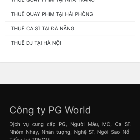
THUÊ QUAY PHIM TẠI HẢI PHÒNG
THUÊ CA SĨ TẠI ĐÀ NẴNG
THUÊ DJ TẠI HÀ NỘI
Công ty PG World
Dịch vụ cung cấp PG, Người Mẫu, MC, Ca Sĩ,
Nhóm Nhảy, Nhân tượng, Nghệ Sĩ, Ngôi Sao Nổi
Tiếng tại TPHCM.