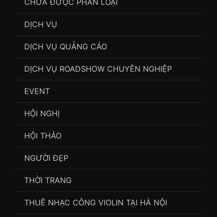
CHƯA ĐƯỢC PHÂN LOẠI
DỊCH VỤ
DỊCH VỤ QUẢNG CÁO
DỊCH VỤ ROADSHOW CHUYÊN NGHIỆP
EVENT
HỘI NGHỊ
HỘI THẢO
NGƯỜI ĐẸP
THỜI TRANG
THUÊ NHẠC CÔNG VIOLIN TẠI HÀ NỘI