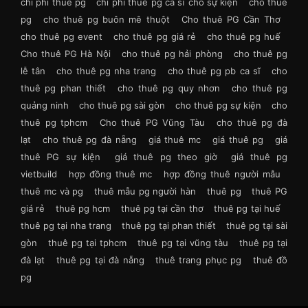
chi phí thuê pg
chi phí thuê pg ca sĩ cho sự kiện
cho thue
pg
cho thuê pg buôn mê thuột
Cho thuê PG Cần Thơ
cho thuê pg event
cho thuê pg giá rẻ
cho thuê pg huế
Cho thuê PG Hà Nội
cho thuê pg hải phòng
cho thuê pg
lễ tân
cho thuê pg nha trang
cho thuê pg pb ca sĩ
cho
thuê pg phan thiết
cho thuê pg quy nhơn
cho thuê pg
quảng ninh
cho thuê pg sài gòn
cho thuê pg sự kiện
cho
thuê pg tphcm
Cho thuê PG Vũng Tàu
cho thuê pg đà
lạt
cho thuê pg đà nẵng
giá thuê mc
giá thuê pg
giá
thuê PG sự kiện
giá thuê pg theo giờ
giá thuê pg
vietbuild
hợp đồng thuê mc
hợp đồng thuê người mẫu
thuê mc và pg
thuê mẫu pg người hàn
thuê pg
thuê PG
giá rẻ
thuê pg hcm
thuê pg tại cần thơ
thuê pg tại huế
thuê pg tại nha trang
thuê pg tại phan thiết
thuê pg tại sài
gòn
thuê pg tại tphcm
thuê pg tại vũng tàu
thuê pg tại
đà lạt
thuê pg tại đà nẵng
thuê trang phục pg
thuê đồ
pg