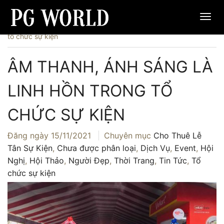
Trang chủ
›
Người Đẹp
›
Âm thanh, ánh sáng là linh hồn trong
tổ chức sự kiện
ÂM THANH, ÁNH SÁNG LÀ
LINH HỒN TRONG TỔ
CHỨC SỰ KIỆN
Đăng ngày
15/11/2021
Chuyên mục
Cho Thuê Lễ
Tân Sự Kiện
,
Chưa được phân loại
,
Dịch Vụ
,
Event
,
Hội
Nghị
,
Hội Thảo
,
Người Đẹp
,
Thời Trang
,
Tin Tức
,
Tổ
chức sự kiện