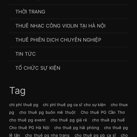
THỜI TRANG
THUÊ NHẠC CÔNG VIOLIN TẠI HÀ NỘI
THUÊ PHIÊN DỊCH CHUYÊN NGHIỆP
TIN TỨC
TỔ CHỨC SỰ KIỆN
Tag
chi phí thuê pg
chi phí thuê pg ca sĩ cho sự kiện
cho thue
pg
cho thuê pg buôn mê thuột
Cho thuê PG Cần Thơ
cho thuê pg event
cho thuê pg giá rẻ
cho thuê pg huế
Cho thuê PG Hà Nội
cho thuê pg hải phòng
cho thuê pg
lễ tân
cho thuê pg nha trang
cho thuê pg pb ca sĩ
cho