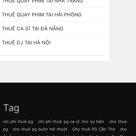
THUÊ QUAY PHIM TẠI NHA TRANG
THUÊ QUAY PHIM TẠI HẢI PHÒNG
THUÊ CA SĨ TẠI ĐÀ NẴNG
THUÊ DJ TẠI HÀ NỘI
Tag
chi phí thuê pg
chi phí thuê pg ca sĩ cho sự kiện
cho thue
pg
cho thuê pg buôn mê thuột
Cho thuê PG Cần Thơ
cho