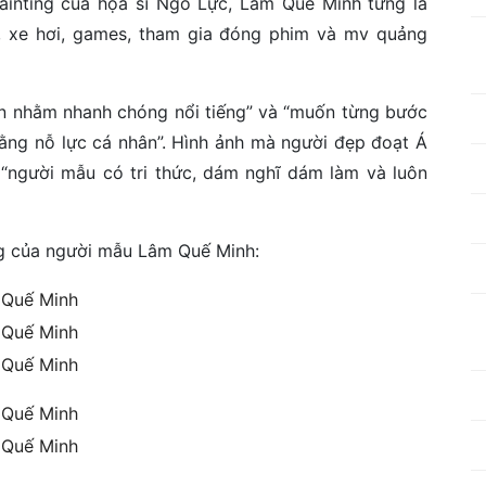
painting của họa sĩ Ngô Lực, Lâm Quế Minh từng là
, xe hơi, games, tham gia đóng phim và mv quảng
ẩn nhằm nhanh chóng nổi tiếng” và “muốn từng bước
 bằng nỗ lực cá nhân”. Hình ảnh mà người đẹp đoạt Á
 “người mẫu có tri thức, dám nghĩ dám làm và luôn
g của người mẫu Lâm Quế Minh: