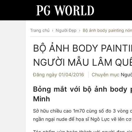
Trang chủ
›
Người Đẹp
›
Bộ ảnh body painting n
BỘ ẢNH BODY PAINT
NGƯỜI MẪU LÂM QU
Đăng ngày
01/04/2016
Chuyên mục
Ngườ
Bỏng mắt với bộ ảnh body 
Minh
Sở hữu chiều cao 1m70 cùng số đo 3 vòng 
ngần ngại nude để họa sĩ Ngô Lực vẽ lên cơ
Tác phẩm vừa hoàn thành với người đẹp si