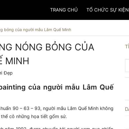
TRANG CHỦ
TỔ CHỨC SỰ KIỆN
óng bỏng của người mẫu Lâm Quế Minh
ING NÓNG BỎNG CỦA
T
Ế MINH
i Đẹp
painting của người mẫu Lâm Quế
chuẩn 90 – 63 – 93,
người mẫu
Lâm Quế Minh không
D
 thể cô những họa tiết gốm sứ.
nh năm 1992, được chuyển tới người xem qua nhiếp