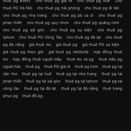
thuê pg event
cho thuê pg giá rẻ
cho thuê pg huế
Cho
thuê PG Hà Nội
cho thuê pg hải phòng
cho thuê pg lễ tân
cho thuê pg nha trang
cho thuê pg pb ca sĩ
cho thuê pg
phan thiết
cho thuê pg quy nhơn
cho thuê pg quảng ninh
cho thuê pg sài gòn
cho thuê pg sự kiện
cho thuê pg
tphcm
Cho thuê PG Vũng Tàu
cho thuê pg đà lạt
cho thuê
pg đà nẵng
giá thuê mc
giá thuê pg
giá thuê PG sự kiện
giá thuê pg theo giờ
giá thuê pg vietbuild
hợp đồng thuê
mc
hợp đồng thuê người mẫu
thuê mc và pg
thuê mẫu pg
người hàn
thuê pg
thuê PG giá rẻ
thuê pg hcm
thuê pg tại
cần thơ
thuê pg tại huế
thuê pg tại nha trang
thuê pg tại
phan thiết
thuê pg tại sài gòn
thuê pg tại tphcm
thuê pg tại
vũng tàu
thuê pg tại đà lạt
thuê pg tại đà nẵng
thuê trang
phục pg
thuê đồ pg