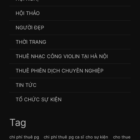
HỘI THẢO
NGƯỜI ĐẸP
THỜI TRANG
THUÊ NHẠC CÔNG VIOLIN TẠI HÀ NỘI
THUÊ PHIÊN DỊCH CHUYÊN NGHIỆP
TIN TỨC
TỔ CHỨC SỰ KIỆN
Tag
chi phí thuê pg
chi phí thuê pg ca sĩ cho sự kiện
cho thue