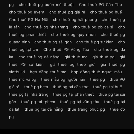
pg
cho thuê pg buôn mê thuột
Cho thuê PG Cần Thơ
cho thuê pg event
cho thuê pg giá rẻ
cho thuê pg huế
Cho thuê PG Hà Nội
cho thuê pg hải phòng
cho thuê pg
lễ tân
cho thuê pg nha trang
cho thuê pg pb ca sĩ
cho
thuê pg phan thiết
cho thuê pg quy nhơn
cho thuê pg
quảng ninh
cho thuê pg sài gòn
cho thuê pg sự kiện
cho
thuê pg tphcm
Cho thuê PG Vũng Tàu
cho thuê pg đà
lạt
cho thuê pg đà nẵng
giá thuê mc
giá thuê pg
giá
thuê PG sự kiện
giá thuê pg theo giờ
giá thuê pg
vietbuild
hợp đồng thuê mc
hợp đồng thuê người mẫu
thuê mc và pg
thuê mẫu pg người hàn
thuê pg
thuê PG
giá rẻ
thuê pg hcm
thuê pg tại cần thơ
thuê pg tại huế
thuê pg tại nha trang
thuê pg tại phan thiết
thuê pg tại sài
gòn
thuê pg tại tphcm
thuê pg tại vũng tàu
thuê pg tại
đà lạt
thuê pg tại đà nẵng
thuê trang phục pg
thuê đồ
pg