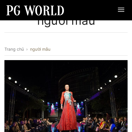
người mẫu
Trang chủ
›
người mẫu