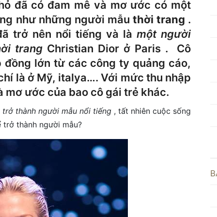
nhỏ đã có đam mê và mơ ước có một
oáng như những người mẫu
thời trang
.
ã trở nên nổi tiếng và là
một người
ời trang
Christian Dior ở Paris . Cô
 đồng lớn từ các công ty quảng cáo,
 chí là ở Mỹ, italya…. Với mức thu nhập
là mơ ước của bao cô gái trẻ khác.
ể
trở thành người mẫu nổi tiếng
, tất nhiên cuộc sống
ể trở thành người mẫu?
B