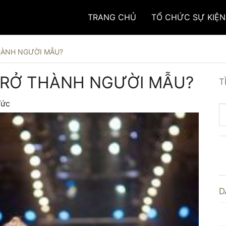
TRANG CHỦ
TỔ CHỨC SỰ KIỆN
THÀNH NGƯỜI MẪU?
 TRỞ THÀNH NGƯỜI MẪU?
T
Tức
D