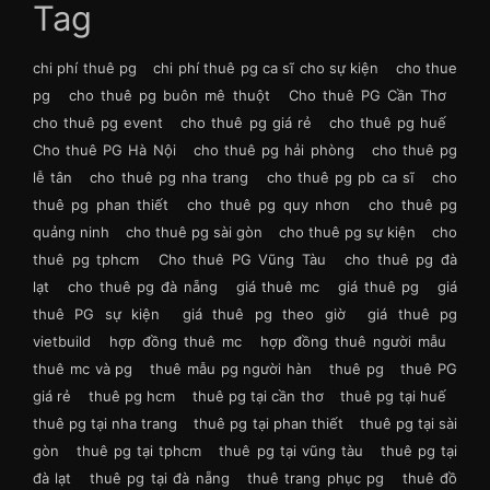
Tag
chi phí thuê pg
chi phí thuê pg ca sĩ cho sự kiện
cho thue
pg
cho thuê pg buôn mê thuột
Cho thuê PG Cần Thơ
cho thuê pg event
cho thuê pg giá rẻ
cho thuê pg huế
Cho thuê PG Hà Nội
cho thuê pg hải phòng
cho thuê pg
lễ tân
cho thuê pg nha trang
cho thuê pg pb ca sĩ
cho
thuê pg phan thiết
cho thuê pg quy nhơn
cho thuê pg
quảng ninh
cho thuê pg sài gòn
cho thuê pg sự kiện
cho
thuê pg tphcm
Cho thuê PG Vũng Tàu
cho thuê pg đà
lạt
cho thuê pg đà nẵng
giá thuê mc
giá thuê pg
giá
thuê PG sự kiện
giá thuê pg theo giờ
giá thuê pg
vietbuild
hợp đồng thuê mc
hợp đồng thuê người mẫu
thuê mc và pg
thuê mẫu pg người hàn
thuê pg
thuê PG
giá rẻ
thuê pg hcm
thuê pg tại cần thơ
thuê pg tại huế
thuê pg tại nha trang
thuê pg tại phan thiết
thuê pg tại sài
gòn
thuê pg tại tphcm
thuê pg tại vũng tàu
thuê pg tại
đà lạt
thuê pg tại đà nẵng
thuê trang phục pg
thuê đồ