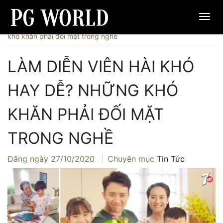
Trang chủ
›
Tin Tức
›
Làm diễn viên hài khó hay dễ? Những
khó khăn phải đối mặt trong nghề
LÀM DIỄN VIÊN HÀI KHÓ
HAY DỄ? NHỮNG KHÓ
KHĂN PHẢI ĐỐI MẶT
TRONG NGHỀ
Đăng ngày
27/10/2020
Chuyên mục
Tin Tức