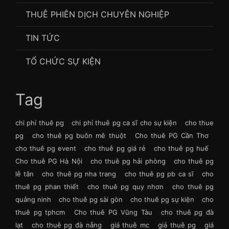
THUÊ PHIÊN DỊCH CHUYÊN NGHIỆP
TIN TỨC
TỔ CHỨC SỰ KIỆN
Tag
chi phí thuê pg
chi phí thuê pg ca sĩ cho sự kiện
cho thue
pg
cho thuê pg buôn mê thuột
Cho thuê PG Cần Thơ
cho thuê pg event
cho thuê pg giá rẻ
cho thuê pg huế
Cho thuê PG Hà Nội
cho thuê pg hải phòng
cho thuê pg
lễ tân
cho thuê pg nha trang
cho thuê pg pb ca sĩ
cho
thuê pg phan thiết
cho thuê pg quy nhơn
cho thuê pg
quảng ninh
cho thuê pg sài gòn
cho thuê pg sự kiện
cho
thuê pg tphcm
Cho thuê PG Vũng Tàu
cho thuê pg đà
lạt
cho thuê pg đà nẵng
giá thuê mc
giá thuê pg
giá