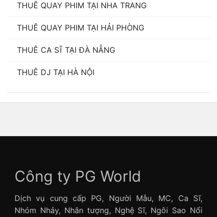
THUÊ QUAY PHIM TẠI NHA TRANG
THUÊ QUAY PHIM TẠI HẢI PHÒNG
THUÊ CA SĨ TẠI ĐÀ NẴNG
THUÊ DJ TẠI HÀ NỘI
Công ty PG World
Dịch vụ cung cấp PG, Người Mẫu, MC, Ca Sĩ,
Nhóm Nhảy, Nhân tượng, Nghệ Sĩ, Ngôi Sao Nổi