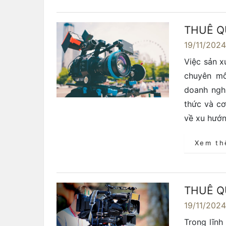
THUÊ Q
19/11/202
Việc sản x
chuyên mô
doanh ngh
thức và cơ
về xu hướn
Xem t
THUÊ Q
19/11/202
Trong lĩnh