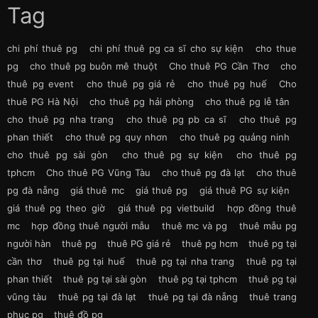
Tag
chi phí thuê pg
chi phí thuê pg ca sĩ cho sự kiện
cho thue
pg
cho thuê pg buôn mê thuột
Cho thuê PG Cần Thơ
cho
thuê pg event
cho thuê pg giá rẻ
cho thuê pg huế
Cho
thuê PG Hà Nội
cho thuê pg hải phòng
cho thuê pg lễ tân
cho thuê pg nha trang
cho thuê pg pb ca sĩ
cho thuê pg
phan thiết
cho thuê pg quy nhơn
cho thuê pg quảng ninh
cho thuê pg sài gòn
cho thuê pg sự kiện
cho thuê pg
tphcm
Cho thuê PG Vũng Tàu
cho thuê pg đà lạt
cho thuê
pg đà nẵng
giá thuê mc
giá thuê pg
giá thuê PG sự kiện
giá thuê pg theo giờ
giá thuê pg vietbuild
hợp đồng thuê
mc
hợp đồng thuê người mẫu
thuê mc và pg
thuê mẫu pg
người hàn
thuê pg
thuê PG giá rẻ
thuê pg hcm
thuê pg tại
cần thơ
thuê pg tại huế
thuê pg tại nha trang
thuê pg tại
phan thiết
thuê pg tại sài gòn
thuê pg tại tphcm
thuê pg tại
vũng tàu
thuê pg tại đà lạt
thuê pg tại đà nẵng
thuê trang
phục pg
thuê đồ pg