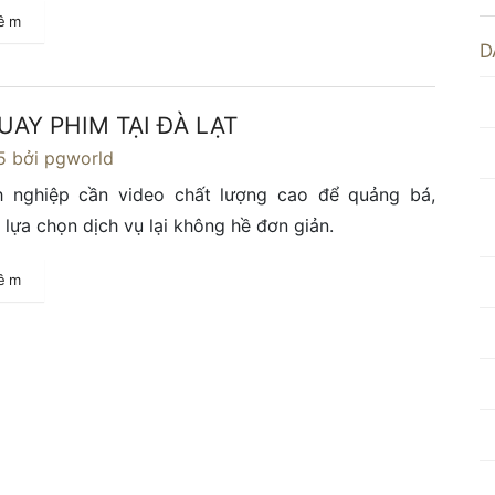
hêm
D
UAY PHIM TẠI ĐÀ LẠT
5
bởi pgworld
 nghiệp cần video chất lượng cao để quảng bá,
 lựa chọn dịch vụ lại không hề đơn giản.
hêm