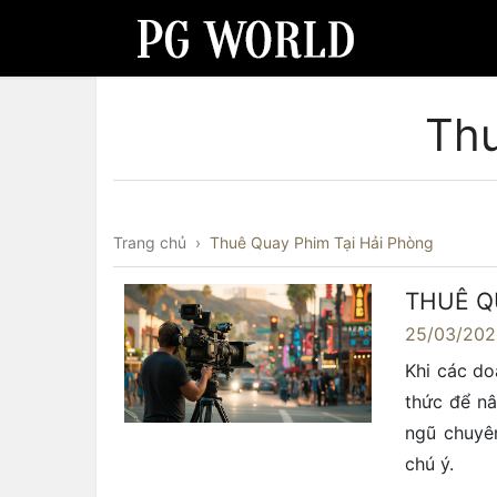
Thu
Trang chủ
›
Thuê Quay Phim Tại Hải Phòng
THUÊ Q
25/03/20
Khi các do
thức để nâ
ngũ chuyê
chú ý.