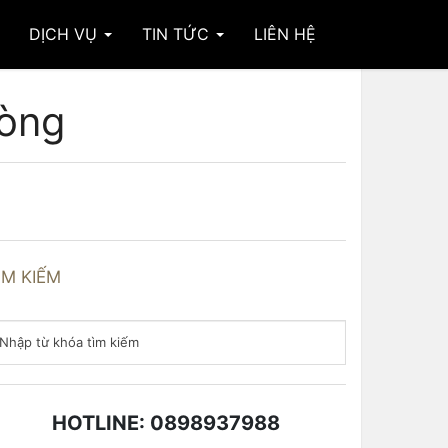
DỊCH VỤ
TIN TỨC
LIÊN HỆ
hòng
ÌM KIẾM
HOTLINE: 0898937988