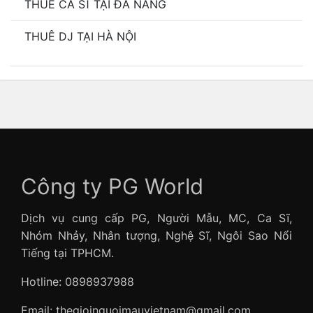
THUÊ CA SĨ TẠI ĐÀ NẴNG
THUÊ DJ TẠI HÀ NỘI
Công ty PG World
Dịch vụ cung cấp PG, Người Mẫu, MC, Ca Sĩ,
Nhóm Nhảy, Nhân tượng, Nghệ Sĩ, Ngôi Sao Nổi
Tiếng tại TPHCM.
Hotline: 0898937988
Email: thegioinguoimauvietnam@gmail.com