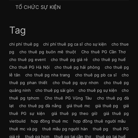
TỔ CHỨC SỰ KIỆN
Tag
chi phí thuê pg
chi phí thuê pg ca sĩ cho sự kiện
cho thue
pg
cho thuê pg buôn mê thuột
Cho thuê PG Cần Thơ
cho thuê pg event
cho thuê pg giá rẻ
cho thuê pg huế
Cho thuê PG Hà Nội
cho thuê pg hải phòng
cho thuê pg
lễ tân
cho thuê pg nha trang
cho thuê pg pb ca sĩ
cho
thuê pg phan thiết
cho thuê pg quy nhơn
cho thuê pg
quảng ninh
cho thuê pg sài gòn
cho thuê pg sự kiện
cho
thuê pg tphcm
Cho thuê PG Vũng Tàu
cho thuê pg đà
lạt
cho thuê pg đà nẵng
giá thuê mc
giá thuê pg
giá
thuê PG sự kiện
giá thuê pg theo giờ
giá thuê pg
vietbuild
hợp đồng thuê mc
hợp đồng thuê người mẫu
thuê mc và pg
thuê mẫu pg người hàn
thuê pg
thuê PG
giá rẻ
thuê pg hcm
thuê pg tại cần thơ
thuê pg tại huế