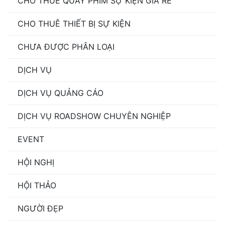
CHO THUÊ QUAY PHIM SỰ KIỆN GIÁ RẺ
CHO THUÊ THIẾT BỊ SỰ KIỆN
CHƯA ĐƯỢC PHÂN LOẠI
DỊCH VỤ
DỊCH VỤ QUẢNG CÁO
DỊCH VỤ ROADSHOW CHUYÊN NGHIỆP
EVENT
HỘI NGHỊ
HỘI THẢO
NGƯỜI ĐẸP