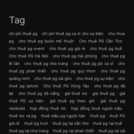
Tag
chi phí thuê pg
chi phí thuê pg ca sĩ cho sự kiện
cho thue
pg
cho thuê pg buôn mê thuột
Cho thuê PG Cần Thơ
cho thuê pg event
cho thuê pg giá rẻ
cho thuê pg huế
Cho thuê PG Hà Nội
cho thuê pg hải phòng
cho thuê pg
lễ tân
cho thuê pg nha trang
cho thuê pg pb ca sĩ
cho
thuê pg phan thiết
cho thuê pg quy nhơn
cho thuê pg
quảng ninh
cho thuê pg sài gòn
cho thuê pg sự kiện
cho
thuê pg tphcm
Cho thuê PG Vũng Tàu
cho thuê pg đà
lạt
cho thuê pg đà nẵng
giá thuê mc
giá thuê pg
giá
thuê PG sự kiện
giá thuê pg theo giờ
giá thuê pg
vietbuild
hợp đồng thuê mc
hợp đồng thuê người mẫu
thuê mc và pg
thuê mẫu pg người hàn
thuê pg
thuê PG
giá rẻ
thuê pg hcm
thuê pg tại cần thơ
thuê pg tại huế
thuê pg tại nha trang
thuê pg tại phan thiết
thuê pg tại sài