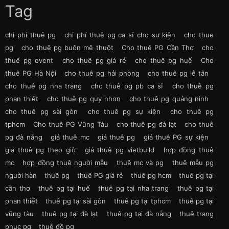
Tag
chi phí thuê pg
chi phí thuê pg ca sĩ cho sự kiện
cho thue
pg
cho thuê pg buôn mê thuột
Cho thuê PG Cần Thơ
cho
thuê pg event
cho thuê pg giá rẻ
cho thuê pg huế
Cho
thuê PG Hà Nội
cho thuê pg hải phòng
cho thuê pg lễ tân
cho thuê pg nha trang
cho thuê pg pb ca sĩ
cho thuê pg
phan thiết
cho thuê pg quy nhơn
cho thuê pg quảng ninh
cho thuê pg sài gòn
cho thuê pg sự kiện
cho thuê pg
tphcm
Cho thuê PG Vũng Tàu
cho thuê pg đà lạt
cho thuê
pg đà nẵng
giá thuê mc
giá thuê pg
giá thuê PG sự kiện
giá thuê pg theo giờ
giá thuê pg vietbuild
hợp đồng thuê
mc
hợp đồng thuê người mẫu
thuê mc và pg
thuê mẫu pg
người hàn
thuê pg
thuê PG giá rẻ
thuê pg hcm
thuê pg tại
cần thơ
thuê pg tại huế
thuê pg tại nha trang
thuê pg tại
phan thiết
thuê pg tại sài gòn
thuê pg tại tphcm
thuê pg tại
vũng tàu
thuê pg tại đà lạt
thuê pg tại đà nẵng
thuê trang
phục pg
thuê đồ pg