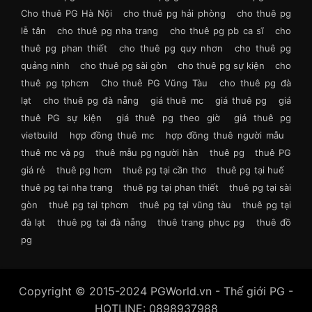
Cho thuê PG Hà Nội
cho thuê pg hải phòng
cho thuê pg
lễ tân
cho thuê pg nha trang
cho thuê pg pb ca sĩ
cho
thuê pg phan thiết
cho thuê pg quy nhơn
cho thuê pg
quảng ninh
cho thuê pg sài gòn
cho thuê pg sự kiện
cho
thuê pg tphcm
Cho thuê PG Vũng Tàu
cho thuê pg đà
lạt
cho thuê pg đà nẵng
giá thuê mc
giá thuê pg
giá
thuê PG sự kiện
giá thuê pg theo giờ
giá thuê pg
vietbuild
hợp đồng thuê mc
hợp đồng thuê người mẫu
thuê mc và pg
thuê mẫu pg người hàn
thuê pg
thuê PG
giá rẻ
thuê pg hcm
thuê pg tại cần thơ
thuê pg tại huế
thuê pg tại nha trang
thuê pg tại phan thiết
thuê pg tại sài
gòn
thuê pg tại tphcm
thuê pg tại vũng tàu
thuê pg tại
đà lạt
thuê pg tại đà nẵng
thuê trang phục pg
thuê đồ
pg
Copyright © 2015-2024 PGWorld.vn - Thế giới PG -
HOTLINE: 0898937988