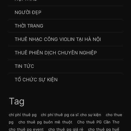
NGƯỜI ĐẸP
THỜI TRANG
THUÊ NHẠC CÔNG VIOLIN TẠI HÀ NỘI
THUÊ PHIÊN DỊCH CHUYÊN NGHIỆP
TIN TỨC
TỔ CHỨC SỰ KIỆN
Tag
chi phí thuê pg
chi phí thuê pg ca sĩ cho sự kiện
cho thue
pg
cho thuê pg buôn mê thuột
Cho thuê PG Cần Thơ
cho thuê pg event
cho thuê pg giá rẻ
cho thuê pg huế