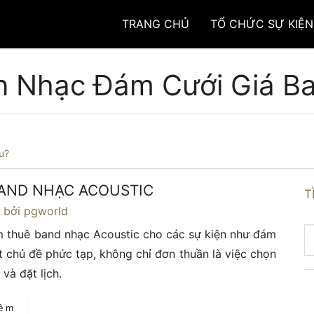
TRANG CHỦ
TỔ CHỨC SỰ KIỆN
n Nhạc Đám Cưới Giá Ba
u?
AND NHẠC ACOUSTIC
T
4
bởi pgworld
m thuê band nhạc Acoustic cho các sự kiện như đám
t chủ đề phức tạp, không chỉ đơn thuần là việc chọn
và đặt lịch.
hêm