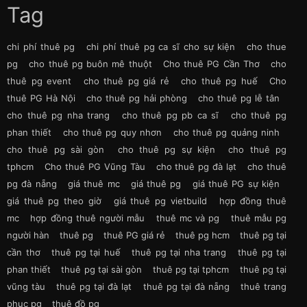
Tag
chi phí thuê pg
chi phí thuê pg ca sĩ cho sự kiện
cho thue
pg
cho thuê pg buôn mê thuột
Cho thuê PG Cần Thơ
cho
thuê pg event
cho thuê pg giá rẻ
cho thuê pg huế
Cho
thuê PG Hà Nội
cho thuê pg hải phòng
cho thuê pg lễ tân
cho thuê pg nha trang
cho thuê pg pb ca sĩ
cho thuê pg
phan thiết
cho thuê pg quy nhơn
cho thuê pg quảng ninh
cho thuê pg sài gòn
cho thuê pg sự kiện
cho thuê pg
tphcm
Cho thuê PG Vũng Tàu
cho thuê pg đà lạt
cho thuê
pg đà nẵng
giá thuê mc
giá thuê pg
giá thuê PG sự kiện
giá thuê pg theo giờ
giá thuê pg vietbuild
hợp đồng thuê
mc
hợp đồng thuê người mẫu
thuê mc và pg
thuê mẫu pg
người hàn
thuê pg
thuê PG giá rẻ
thuê pg hcm
thuê pg tại
cần thơ
thuê pg tại huế
thuê pg tại nha trang
thuê pg tại
phan thiết
thuê pg tại sài gòn
thuê pg tại tphcm
thuê pg tại
vũng tàu
thuê pg tại đà lạt
thuê pg tại đà nẵng
thuê trang
phục pg
thuê đồ pg