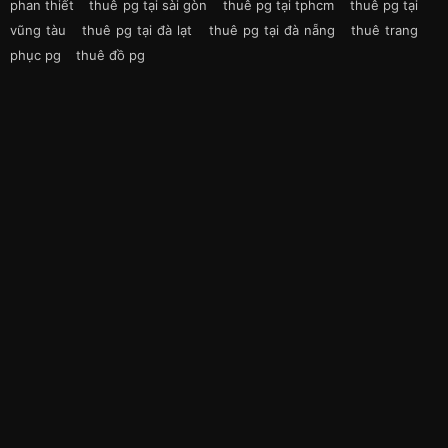
phan thiết
thuê pg tại sài gòn
thuê pg tại tphcm
thuê pg tại
vũng tàu
thuê pg tại đà lạt
thuê pg tại đà nẵng
thuê trang
phục pg
thuê đồ pg