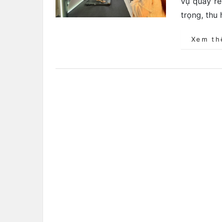
vụ quay re
trọng, thu
Xem t