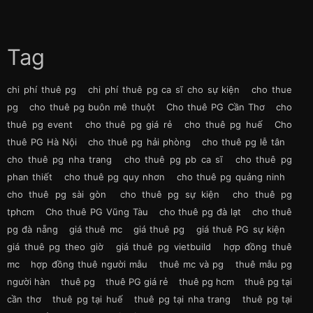
Tag
chi phí thuê pg
chi phí thuê pg ca sĩ cho sự kiện
cho thue
pg
cho thuê pg buôn mê thuột
Cho thuê PG Cần Thơ
cho
thuê pg event
cho thuê pg giá rẻ
cho thuê pg huế
Cho
thuê PG Hà Nội
cho thuê pg hải phòng
cho thuê pg lễ tân
cho thuê pg nha trang
cho thuê pg pb ca sĩ
cho thuê pg
phan thiết
cho thuê pg quy nhơn
cho thuê pg quảng ninh
cho thuê pg sài gòn
cho thuê pg sự kiện
cho thuê pg
tphcm
Cho thuê PG Vũng Tàu
cho thuê pg đà lạt
cho thuê
pg đà nẵng
giá thuê mc
giá thuê pg
giá thuê PG sự kiện
giá thuê pg theo giờ
giá thuê pg vietbuild
hợp đồng thuê
mc
hợp đồng thuê người mẫu
thuê mc và pg
thuê mẫu pg
người hàn
thuê pg
thuê PG giá rẻ
thuê pg hcm
thuê pg tại
cần thơ
thuê pg tại huế
thuê pg tại nha trang
thuê pg tại