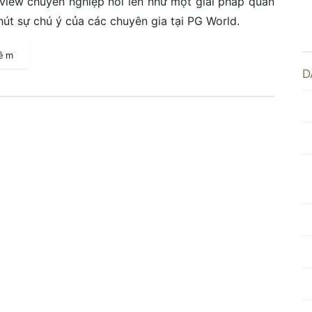
view chuyên nghiệp nổi lên như một giải pháp quan
 hút sự chú ý của các chuyên gia tại PG World.
hêm
D