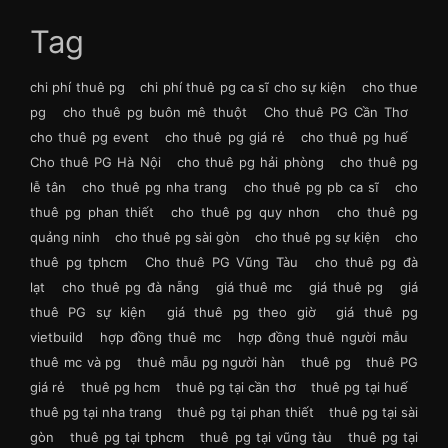
Tag
chi phí thuê pg
chi phí thuê pg ca sĩ cho sự kiện
cho thue
pg
cho thuê pg buôn mê thuột
Cho thuê PG Cần Thơ
cho thuê pg event
cho thuê pg giá rẻ
cho thuê pg huế
Cho thuê PG Hà Nội
cho thuê pg hải phòng
cho thuê pg
lễ tân
cho thuê pg nha trang
cho thuê pg pb ca sĩ
cho
thuê pg phan thiết
cho thuê pg quy nhơn
cho thuê pg
quảng ninh
cho thuê pg sài gòn
cho thuê pg sự kiện
cho
thuê pg tphcm
Cho thuê PG Vũng Tàu
cho thuê pg đà
lạt
cho thuê pg đà nẵng
giá thuê mc
giá thuê pg
giá
thuê PG sự kiện
giá thuê pg theo giờ
giá thuê pg
vietbuild
hợp đồng thuê mc
hợp đồng thuê người mẫu
thuê mc và pg
thuê mẫu pg người hàn
thuê pg
thuê PG
giá rẻ
thuê pg hcm
thuê pg tại cần thơ
thuê pg tại huế
thuê pg tại nha trang
thuê pg tại phan thiết
thuê pg tại sài
gòn
thuê pg tại tphcm
thuê pg tại vũng tàu
thuê pg tại