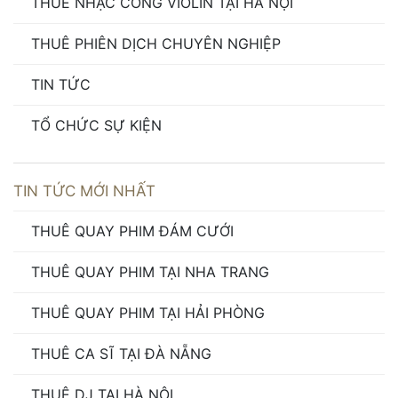
THUÊ NHẠC CÔNG VIOLIN TẠI HÀ NỘI
THUÊ PHIÊN DỊCH CHUYÊN NGHIỆP
TIN TỨC
TỔ CHỨC SỰ KIỆN
TIN TỨC MỚI NHẤT
THUÊ QUAY PHIM ĐÁM CƯỚI
THUÊ QUAY PHIM TẠI NHA TRANG
THUÊ QUAY PHIM TẠI HẢI PHÒNG
THUÊ CA SĨ TẠI ĐÀ NẴNG
THUÊ DJ TẠI HÀ NỘI