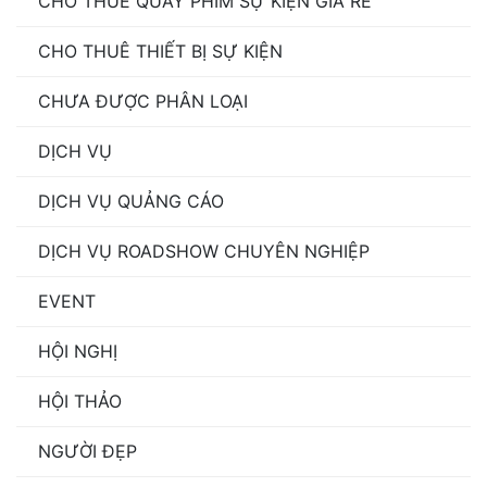
CHO THUÊ QUAY PHIM SỰ KIỆN GIÁ RẺ
CHO THUÊ THIẾT BỊ SỰ KIỆN
CHƯA ĐƯỢC PHÂN LOẠI
DỊCH VỤ
DỊCH VỤ QUẢNG CÁO
DỊCH VỤ ROADSHOW CHUYÊN NGHIỆP
EVENT
HỘI NGHỊ
HỘI THẢO
NGƯỜI ĐẸP