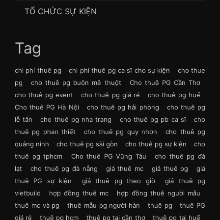
TỔ CHỨC SỰ KIỆN
Tag
chi phí thuê pg
chi phí thuê pg ca sĩ cho sự kiện
cho thue
pg
cho thuê pg buôn mê thuột
Cho thuê PG Cần Thơ
cho thuê pg event
cho thuê pg giá rẻ
cho thuê pg huế
Cho thuê PG Hà Nội
cho thuê pg hải phòng
cho thuê pg
lễ tân
cho thuê pg nha trang
cho thuê pg pb ca sĩ
cho
thuê pg phan thiết
cho thuê pg quy nhơn
cho thuê pg
quảng ninh
cho thuê pg sài gòn
cho thuê pg sự kiện
cho
thuê pg tphcm
Cho thuê PG Vũng Tàu
cho thuê pg đà
lạt
cho thuê pg đà nẵng
giá thuê mc
giá thuê pg
giá
thuê PG sự kiện
giá thuê pg theo giờ
giá thuê pg
vietbuild
hợp đồng thuê mc
hợp đồng thuê người mẫu
thuê mc và pg
thuê mẫu pg người hàn
thuê pg
thuê PG
giá rẻ
thuê pg hcm
thuê pg tại cần thơ
thuê pg tại huế