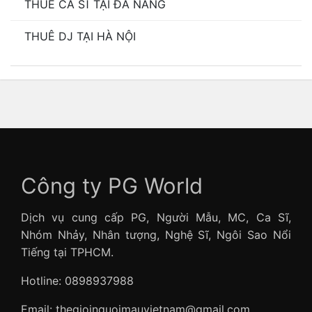
THUÊ CA SĨ TẠI ĐÀ NẴNG
THUÊ DJ TẠI HÀ NỘI
Công ty PG World
Dịch vụ cung cấp PG, Người Mẫu, MC, Ca Sĩ,
Nhóm Nhảy, Nhân tượng, Nghệ Sĩ, Ngôi Sao Nổi
Tiếng tại TPHCM.
Hotline: 0898937988
Email: thegioinguoimauvietnam@gmail.com