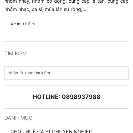
nhóm nhảy, nhóm cổ động, cung cấp lễ tân, cung cấp
nhóm nhạc, ca sĩ, múa lân sư rồng, …
Xem thêm
TÌM KIẾM
HOTLINE: 0898937988
DANH MỤC
CHO THUÊ CA SĨ CHUYÊN NGHIỆP