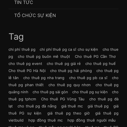
TIN TỨC
TỔ CHỨC SỰ KIỆN
Tag
chi phí thuê pg
chi phí thuê pg ca sĩ cho sự kiện
cho thue
pg
cho thuê pg buôn mê thuột
Cho thuê PG Cần Thơ
cho thuê pg event
cho thuê pg giá rẻ
cho thuê pg huế
Cho thuê PG Hà Nội
cho thuê pg hải phòng
cho thuê pg
lễ tân
cho thuê pg nha trang
cho thuê pg pb ca sĩ
cho
thuê pg phan thiết
cho thuê pg quy nhơn
cho thuê pg
quảng ninh
cho thuê pg sài gòn
cho thuê pg sự kiện
cho
thuê pg tphcm
Cho thuê PG Vũng Tàu
cho thuê pg đà
lạt
cho thuê pg đà nẵng
giá thuê mc
giá thuê pg
giá
thuê PG sự kiện
giá thuê pg theo giờ
giá thuê pg
vietbuild
hợp đồng thuê mc
hợp đồng thuê người mẫu