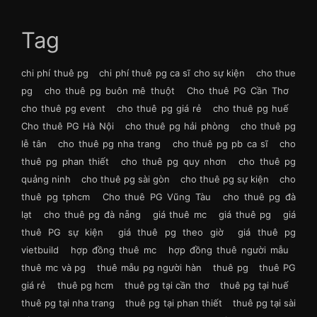
Tag
chi phí thuê pg
chi phí thuê pg ca sĩ cho sự kiện
cho thue
pg
cho thuê pg buôn mê thuột
Cho thuê PG Cần Thơ
cho thuê pg event
cho thuê pg giá rẻ
cho thuê pg huế
Cho thuê PG Hà Nội
cho thuê pg hải phòng
cho thuê pg
lễ tân
cho thuê pg nha trang
cho thuê pg pb ca sĩ
cho
thuê pg phan thiết
cho thuê pg quy nhơn
cho thuê pg
quảng ninh
cho thuê pg sài gòn
cho thuê pg sự kiện
cho
thuê pg tphcm
Cho thuê PG Vũng Tàu
cho thuê pg đà
lạt
cho thuê pg đà nẵng
giá thuê mc
giá thuê pg
giá
thuê PG sự kiện
giá thuê pg theo giờ
giá thuê pg
vietbuild
hợp đồng thuê mc
hợp đồng thuê người mẫu
thuê mc và pg
thuê mẫu pg người hàn
thuê pg
thuê PG
giá rẻ
thuê pg hcm
thuê pg tại cần thơ
thuê pg tại huế
thuê pg tại nha trang
thuê pg tại phan thiết
thuê pg tại sài