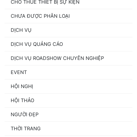
CHO THUÊ THIẾT BỊ SỰ KIỆN
CHƯA ĐƯỢC PHÂN LOẠI
DỊCH VỤ
DỊCH VỤ QUẢNG CÁO
DỊCH VỤ ROADSHOW CHUYÊN NGHIỆP
EVENT
HỘI NGHỊ
HỘI THẢO
NGƯỜI ĐẸP
THỜI TRANG