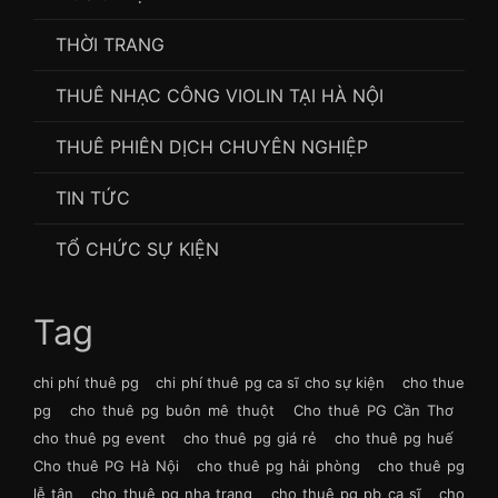
THỜI TRANG
THUÊ NHẠC CÔNG VIOLIN TẠI HÀ NỘI
THUÊ PHIÊN DỊCH CHUYÊN NGHIỆP
TIN TỨC
TỔ CHỨC SỰ KIỆN
Tag
chi phí thuê pg
chi phí thuê pg ca sĩ cho sự kiện
cho thue
pg
cho thuê pg buôn mê thuột
Cho thuê PG Cần Thơ
cho thuê pg event
cho thuê pg giá rẻ
cho thuê pg huế
Cho thuê PG Hà Nội
cho thuê pg hải phòng
cho thuê pg
lễ tân
cho thuê pg nha trang
cho thuê pg pb ca sĩ
cho