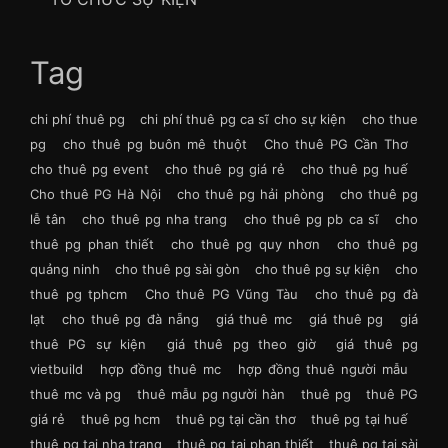
Tag
chi phí thuê pg
chi phí thuê pg ca sĩ cho sự kiện
cho thue
pg
cho thuê pg buôn mê thuột
Cho thuê PG Cần Thơ
cho thuê pg event
cho thuê pg giá rẻ
cho thuê pg huế
Cho thuê PG Hà Nội
cho thuê pg hải phòng
cho thuê pg
lễ tân
cho thuê pg nha trang
cho thuê pg pb ca sĩ
cho
thuê pg phan thiết
cho thuê pg quy nhơn
cho thuê pg
quảng ninh
cho thuê pg sài gòn
cho thuê pg sự kiện
cho
thuê pg tphcm
Cho thuê PG Vũng Tàu
cho thuê pg đà
lạt
cho thuê pg đà nẵng
giá thuê mc
giá thuê pg
giá
thuê PG sự kiện
giá thuê pg theo giờ
giá thuê pg
vietbuild
hợp đồng thuê mc
hợp đồng thuê người mẫu
thuê mc và pg
thuê mẫu pg người hàn
thuê pg
thuê PG
giá rẻ
thuê pg hcm
thuê pg tại cần thơ
thuê pg tại huế
thuê pg tại nha trang
thuê pg tại phan thiết
thuê pg tại sài