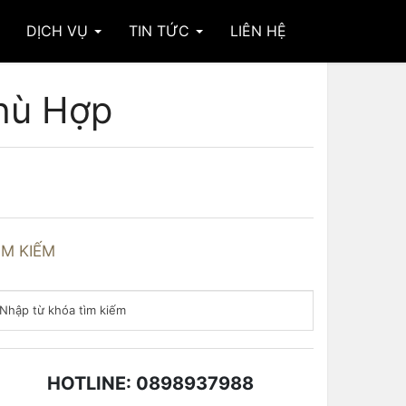
DỊCH VỤ
TIN TỨC
LIÊN HỆ
hù Hợp
ÌM KIẾM
HOTLINE: 0898937988