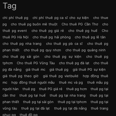
Tag
chi phí thuê pg
chi phí thuê pg ca sĩ cho sự kiện
cho thue
pg
cho thuê pg buôn mê thuột
Cho thuê PG Cần Thơ
cho
thuê pg event
cho thuê pg giá rẻ
cho thuê pg huế
Cho
thuê PG Hà Nội
cho thuê pg hải phòng
cho thuê pg lễ tân
cho thuê pg nha trang
cho thuê pg pb ca sĩ
cho thuê pg
phan thiết
cho thuê pg quy nhơn
cho thuê pg quảng ninh
cho thuê pg sài gòn
cho thuê pg sự kiện
cho thuê pg
tphcm
Cho thuê PG Vũng Tàu
cho thuê pg đà lạt
cho thuê
pg đà nẵng
giá thuê mc
giá thuê pg
giá thuê PG sự kiện
giá thuê pg theo giờ
giá thuê pg vietbuild
hợp đồng thuê
mc
hợp đồng thuê người mẫu
thuê mc và pg
thuê mẫu pg
người hàn
thuê pg
thuê PG giá rẻ
thuê pg hcm
thuê pg tại
cần thơ
thuê pg tại huế
thuê pg tại nha trang
thuê pg tại
phan thiết
thuê pg tại sài gòn
thuê pg tại tphcm
thuê pg tại
vũng tàu
thuê pg tại đà lạt
thuê pg tại đà nẵng
thuê trang
phục pg
thuê đồ pg