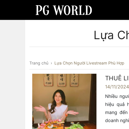
Lựa C
Trang chủ
›
Lựa Chọn Người Livestream Phù Hợp
THUÊ L
14/11/202
Nhiều ngườ
hiệu quả h
mang đến s
doanh nghi