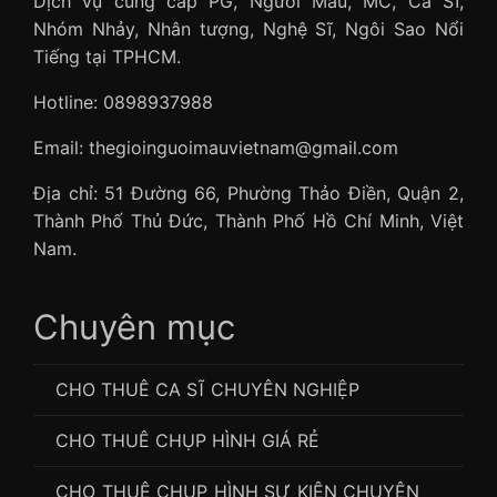
Dịch vụ cung cấp PG, Người Mẫu, MC, Ca Sĩ,
Nhóm Nhảy, Nhân tượng, Nghệ Sĩ, Ngôi Sao Nổi
Tiếng tại TPHCM.
Hotline: 0898937988
Email: thegioinguoimauvietnam@gmail.com
Địa chỉ: 51 Đường 66, Phường Thảo Điền, Quận 2,
Thành Phố Thủ Đức, Thành Phố Hồ Chí Minh, Việt
Nam.
Chuyên mục
CHO THUÊ CA SĨ CHUYÊN NGHIỆP
CHO THUÊ CHỤP HÌNH GIÁ RẺ
CHO THUÊ CHỤP HÌNH SỰ KIỆN CHUYÊN