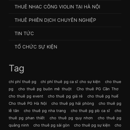
THUÊ NHẠC CÔNG VIOLIN TẠI HÀ NỘI
THUÊ PHIÊN DỊCH CHUYÊN NGHIỆP
TIN TỨC
TỔ CHỨC SỰ KIỆN
Tag
chi phí thuê pg
chi phí thuê pg ca sĩ cho sự kiện
cho thue
pg
cho thuê pg buôn mê thuột
Cho thuê PG Cần Thơ
cho thuê pg event
cho thuê pg giá rẻ
cho thuê pg huế
Cho thuê PG Hà Nội
cho thuê pg hải phòng
cho thuê pg
lễ tân
cho thuê pg nha trang
cho thuê pg pb ca sĩ
cho
thuê pg phan thiết
cho thuê pg quy nhơn
cho thuê pg
quảng ninh
cho thuê pg sài gòn
cho thuê pg sự kiện
cho