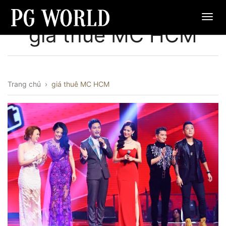
giá thuê MC HCM
Trang chủ
›
giá thuê MC HCM