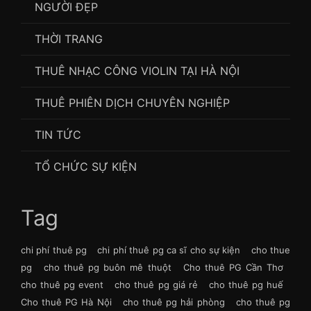
NGƯỜI ĐẸP
THỜI TRANG
THUÊ NHẠC CÔNG VIOLIN TẠI HÀ NỘI
THUÊ PHIÊN DỊCH CHUYÊN NGHIỆP
TIN TỨC
TỔ CHỨC SỰ KIỆN
Tag
chi phí thuê pg
chi phí thuê pg ca sĩ cho sự kiện
cho thue
pg
cho thuê pg buôn mê thuột
Cho thuê PG Cần Thơ
cho thuê pg event
cho thuê pg giá rẻ
cho thuê pg huế
Cho thuê PG Hà Nội
cho thuê pg hải phòng
cho thuê pg