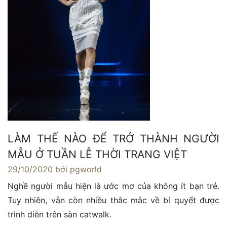
LÀM THẾ NÀO ĐỂ TRỞ THÀNH NGƯỜI
MẪU Ở TUẦN LỄ THỜI TRANG VIỆT
29/10/2020
bởi pgworld
Nghề người mẫu hiện là ước mơ của không ít bạn trẻ.
Tuy nhiên, vẫn còn nhiều thắc mắc về bí quyết được
trình diễn trên sàn catwalk.