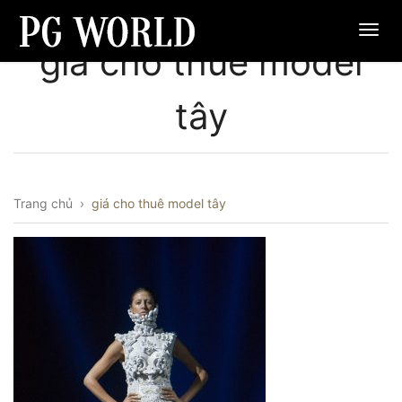
giá cho thuê model
tây
Trang chủ
›
giá cho thuê model tây