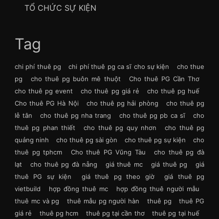
TỔ CHỨC SỰ KIỆN
Tag
chi phí thuê pg
chi phí thuê pg ca sĩ cho sự kiện
cho thue
pg
cho thuê pg buôn mê thuột
Cho thuê PG Cần Thơ
cho thuê pg event
cho thuê pg giá rẻ
cho thuê pg huế
Cho thuê PG Hà Nội
cho thuê pg hải phòng
cho thuê pg
lễ tân
cho thuê pg nha trang
cho thuê pg pb ca sĩ
cho
thuê pg phan thiết
cho thuê pg quy nhơn
cho thuê pg
quảng ninh
cho thuê pg sài gòn
cho thuê pg sự kiện
cho
thuê pg tphcm
Cho thuê PG Vũng Tàu
cho thuê pg đà
lạt
cho thuê pg đà nẵng
giá thuê mc
giá thuê pg
giá
thuê PG sự kiện
giá thuê pg theo giờ
giá thuê pg
vietbuild
hợp đồng thuê mc
hợp đồng thuê người mẫu
thuê mc và pg
thuê mẫu pg người hàn
thuê pg
thuê PG
giá rẻ
thuê pg hcm
thuê pg tại cần thơ
thuê pg tại huế