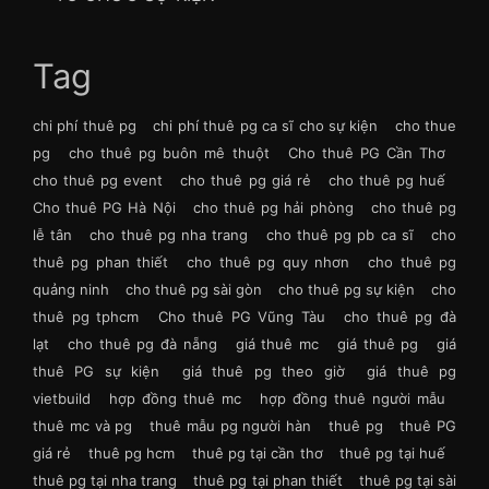
Tag
chi phí thuê pg
chi phí thuê pg ca sĩ cho sự kiện
cho thue
pg
cho thuê pg buôn mê thuột
Cho thuê PG Cần Thơ
cho thuê pg event
cho thuê pg giá rẻ
cho thuê pg huế
Cho thuê PG Hà Nội
cho thuê pg hải phòng
cho thuê pg
lễ tân
cho thuê pg nha trang
cho thuê pg pb ca sĩ
cho
thuê pg phan thiết
cho thuê pg quy nhơn
cho thuê pg
quảng ninh
cho thuê pg sài gòn
cho thuê pg sự kiện
cho
thuê pg tphcm
Cho thuê PG Vũng Tàu
cho thuê pg đà
lạt
cho thuê pg đà nẵng
giá thuê mc
giá thuê pg
giá
thuê PG sự kiện
giá thuê pg theo giờ
giá thuê pg
vietbuild
hợp đồng thuê mc
hợp đồng thuê người mẫu
thuê mc và pg
thuê mẫu pg người hàn
thuê pg
thuê PG
giá rẻ
thuê pg hcm
thuê pg tại cần thơ
thuê pg tại huế
thuê pg tại nha trang
thuê pg tại phan thiết
thuê pg tại sài