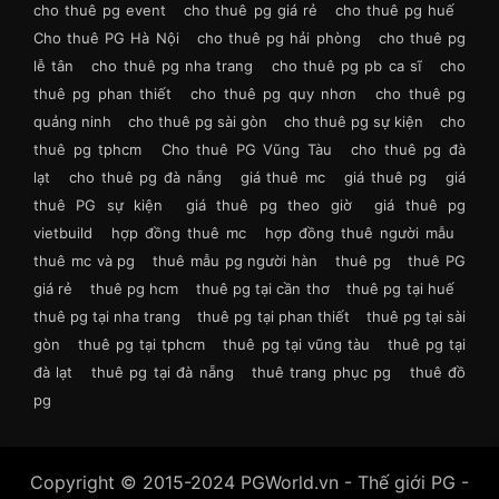
cho thuê pg event
cho thuê pg giá rẻ
cho thuê pg huế
Cho thuê PG Hà Nội
cho thuê pg hải phòng
cho thuê pg
lễ tân
cho thuê pg nha trang
cho thuê pg pb ca sĩ
cho
thuê pg phan thiết
cho thuê pg quy nhơn
cho thuê pg
quảng ninh
cho thuê pg sài gòn
cho thuê pg sự kiện
cho
thuê pg tphcm
Cho thuê PG Vũng Tàu
cho thuê pg đà
lạt
cho thuê pg đà nẵng
giá thuê mc
giá thuê pg
giá
thuê PG sự kiện
giá thuê pg theo giờ
giá thuê pg
vietbuild
hợp đồng thuê mc
hợp đồng thuê người mẫu
thuê mc và pg
thuê mẫu pg người hàn
thuê pg
thuê PG
giá rẻ
thuê pg hcm
thuê pg tại cần thơ
thuê pg tại huế
thuê pg tại nha trang
thuê pg tại phan thiết
thuê pg tại sài
gòn
thuê pg tại tphcm
thuê pg tại vũng tàu
thuê pg tại
đà lạt
thuê pg tại đà nẵng
thuê trang phục pg
thuê đồ
pg
Copyright © 2015-2024 PGWorld.vn - Thế giới PG -