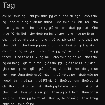
Tag
chi phí thuê pg
chi phí thuê pg ca sĩ cho sự kiện
cho thue
pg
cho thuê pg buôn mê thuột
Cho thuê PG Cần Thơ
cho
thuê pg event
cho thuê pg giá rẻ
cho thuê pg huế
Cho
thuê PG Hà Nội
cho thuê pg hải phòng
cho thuê pg lễ tân
cho thuê pg nha trang
cho thuê pg pb ca sĩ
cho thuê pg
phan thiết
cho thuê pg quy nhơn
cho thuê pg quảng ninh
cho thuê pg sài gòn
cho thuê pg sự kiện
cho thuê pg
tphcm
Cho thuê PG Vũng Tàu
cho thuê pg đà lạt
cho thuê
pg đà nẵng
giá thuê mc
giá thuê pg
giá thuê PG sự kiện
giá thuê pg theo giờ
giá thuê pg vietbuild
hợp đồng thuê
mc
hợp đồng thuê người mẫu
thuê mc và pg
thuê mẫu pg
người hàn
thuê pg
thuê PG giá rẻ
thuê pg hcm
thuê pg tại
cần thơ
thuê pg tại huế
thuê pg tại nha trang
thuê pg tại
phan thiết
thuê pg tại sài gòn
thuê pg tại tphcm
thuê pg tại
vũng tàu
thuê pg tại đà lạt
thuê pg tại đà nẵng
thuê trang
phục pg
thuê đồ pg