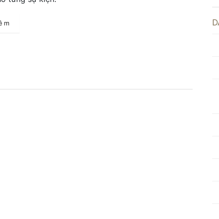
D
hêm