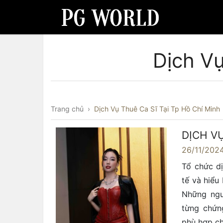
Dịch Vụ
Trang chủ
›
Dịch Vụ Thuê Ca Sĩ Tại Tp Hồ Chí Minh
DỊCH VỤ
26/11/202
Tổ chức dị
tế và hiểu
Những ngư
từng chứn
phù hợp ch