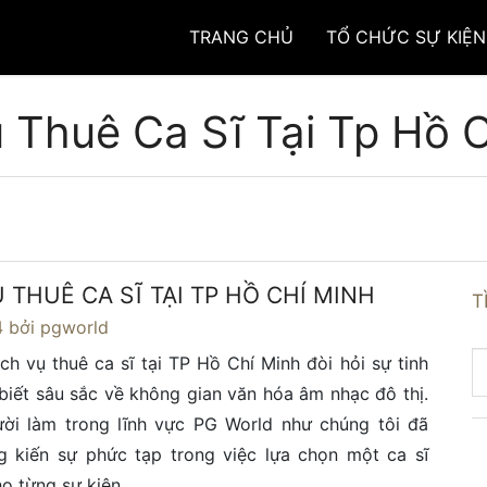
TRANG CHỦ
TỔ CHỨC SỰ KIỆN
 Thuê Ca Sĩ Tại Tp Hồ 
 THUÊ CA SĨ TẠI TP HỒ CHÍ MINH
T
4
bởi pgworld
ch vụ thuê ca sĩ tại TP Hồ Chí Minh đòi hỏi sự tinh
 biết sâu sắc về không gian văn hóa âm nhạc đô thị.
ời làm trong lĩnh vực PG World như chúng tôi đã
g kiến sự phức tạp trong việc lựa chọn một ca sĩ
o từng sự kiện.