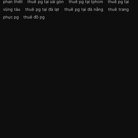
phan thiết
thuê pg tại sài gòn
thuê pg tại tphcm
thuê pg tại
vũng tàu
thuê pg tại đà lạt
thuê pg tại đà nẵng
thuê trang
phục pg
thuê đồ pg