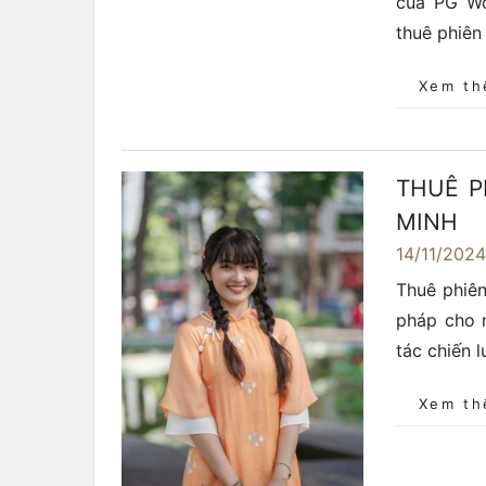
của PG Wo
thuê phiên
Xem t
THUÊ P
MINH
14/11/202
Thuê phiên
pháp cho 
tác chiến 
Xem t