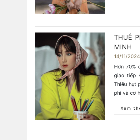
THUÊ P
MINH
14/11/202
Hơn 70% d
giao tiếp 
Thiếu hụt 
phí và cơ 
Xem t