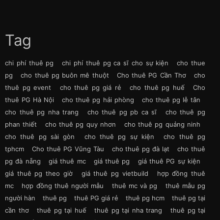
Tag
chi phí thuê pg
chi phí thuê pg ca sĩ cho sự kiện
cho thue
pg
cho thuê pg buôn mê thuột
Cho thuê PG Cần Thơ
cho
thuê pg event
cho thuê pg giá rẻ
cho thuê pg huế
Cho
thuê PG Hà Nội
cho thuê pg hải phòng
cho thuê pg lễ tân
cho thuê pg nha trang
cho thuê pg pb ca sĩ
cho thuê pg
phan thiết
cho thuê pg quy nhơn
cho thuê pg quảng ninh
cho thuê pg sài gòn
cho thuê pg sự kiện
cho thuê pg
tphcm
Cho thuê PG Vũng Tàu
cho thuê pg đà lạt
cho thuê
pg đà nẵng
giá thuê mc
giá thuê pg
giá thuê PG sự kiện
giá thuê pg theo giờ
giá thuê pg vietbuild
hợp đồng thuê
mc
hợp đồng thuê người mẫu
thuê mc và pg
thuê mẫu pg
người hàn
thuê pg
thuê PG giá rẻ
thuê pg hcm
thuê pg tại
cần thơ
thuê pg tại huế
thuê pg tại nha trang
thuê pg tại