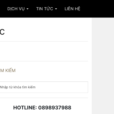
DỊCH VỤ
TIN TỨC
LIÊN HỆ
c
ÌM KIẾM
HOTLINE: 0898937988