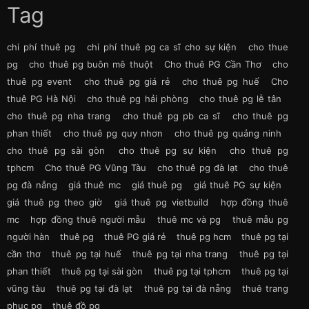
Tag
chi phí thuê pg
chi phí thuê pg ca sĩ cho sự kiện
cho thue
pg
cho thuê pg buôn mê thuột
Cho thuê PG Cần Thơ
cho
thuê pg event
cho thuê pg giá rẻ
cho thuê pg huế
Cho
thuê PG Hà Nội
cho thuê pg hải phòng
cho thuê pg lễ tân
cho thuê pg nha trang
cho thuê pg pb ca sĩ
cho thuê pg
phan thiết
cho thuê pg quy nhơn
cho thuê pg quảng ninh
cho thuê pg sài gòn
cho thuê pg sự kiện
cho thuê pg
tphcm
Cho thuê PG Vũng Tàu
cho thuê pg đà lạt
cho thuê
pg đà nẵng
giá thuê mc
giá thuê pg
giá thuê PG sự kiện
giá thuê pg theo giờ
giá thuê pg vietbuild
hợp đồng thuê
mc
hợp đồng thuê người mẫu
thuê mc và pg
thuê mẫu pg
người hàn
thuê pg
thuê PG giá rẻ
thuê pg hcm
thuê pg tại
cần thơ
thuê pg tại huế
thuê pg tại nha trang
thuê pg tại
phan thiết
thuê pg tại sài gòn
thuê pg tại tphcm
thuê pg tại
vũng tàu
thuê pg tại đà lạt
thuê pg tại đà nẵng
thuê trang
phục pg
thuê đồ pg