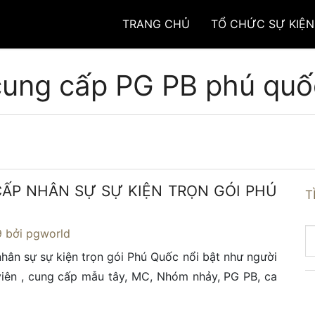
TRANG CHỦ
TỔ CHỨC SỰ KIỆN
cung cấp PG PB phú quố
ẤP NHÂN SỰ SỰ KIỆN TRỌN GÓI PHÚ
T
9
bởi pgworld
hân sự sự kiện trọn gói Phú Quốc nổi bật như người
iên , cung cấp mẫu tây, MC, Nhóm nhảy, PG PB, ca