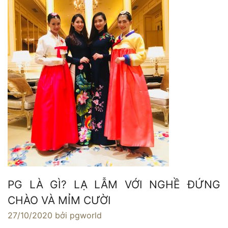
PG LÀ GÌ? LẠ LẪM VỚI NGHỀ ĐỨNG
CHÀO VÀ MỈM CƯỜI
27/10/2020
bởi pgworld