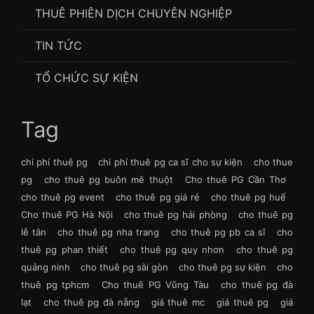
THUÊ PHIÊN DỊCH CHUYÊN NGHIỆP
TIN TỨC
TỔ CHỨC SỰ KIỆN
Tag
chi phí thuê pg
chi phí thuê pg ca sĩ cho sự kiện
cho thue
pg
cho thuê pg buôn mê thuột
Cho thuê PG Cần Thơ
cho thuê pg event
cho thuê pg giá rẻ
cho thuê pg huế
Cho thuê PG Hà Nội
cho thuê pg hải phòng
cho thuê pg
lễ tân
cho thuê pg nha trang
cho thuê pg pb ca sĩ
cho
thuê pg phan thiết
cho thuê pg quy nhơn
cho thuê pg
quảng ninh
cho thuê pg sài gòn
cho thuê pg sự kiện
cho
thuê pg tphcm
Cho thuê PG Vũng Tàu
cho thuê pg đà
lạt
cho thuê pg đà nẵng
giá thuê mc
giá thuê pg
giá