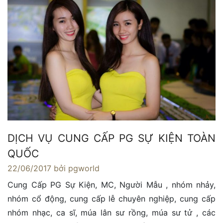
DỊCH VỤ CUNG CẤP PG SỰ KIỆN TOÀN
QUỐC
22/06/2017
bởi pgworld
Cung Cấp PG Sự Kiện, MC, Người Mẫu , nhóm nhảy,
nhóm cổ động, cung cấp lễ chuyên nghiệp, cung cấp
nhóm nhạc, ca sĩ, múa lân sư rồng, múa sư tử , các