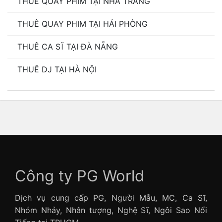
THUÊ QUAY PHIM TẠI NHA TRANG
THUÊ QUAY PHIM TẠI HẢI PHÒNG
THUÊ CA SĨ TẠI ĐÀ NẴNG
THUÊ DJ TẠI HÀ NỘI
Công ty PG World
Dịch vụ cung cấp PG, Người Mẫu, MC, Ca Sĩ,
Nhóm Nhảy, Nhân tượng, Nghệ Sĩ, Ngôi Sao Nổi