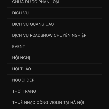
CHƯA ĐƯỢC PHÂN LOẠI
DỊCH VỤ
DỊCH VỤ QUẢNG CÁO
DỊCH VỤ ROADSHOW CHUYÊN NGHIỆP
EVENT
HỘI NGHỊ
HỘI THẢO
NGƯỜI ĐẸP
THỜI TRANG
THUÊ NHẠC CÔNG VIOLIN TẠI HÀ NỘI