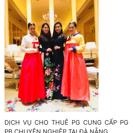
DỊCH VỤ CHO THUÊ PG CUNG CẤP PG
PB CHUYÊN NGHIỆP TẠI ĐÀ NẴNG