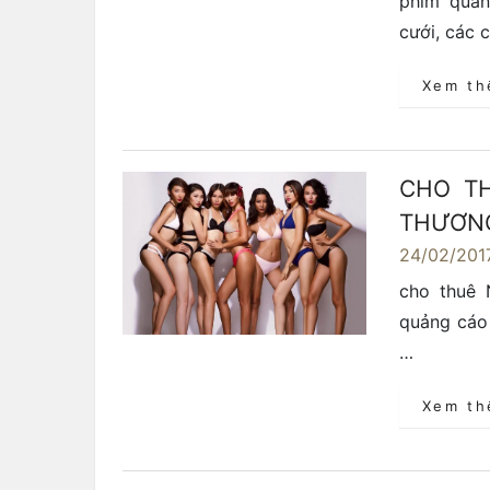
phim quản
cưới, các 
Xem t
CHO T
THƯƠNG
24/02/201
cho thuê 
quảng cáo 
…
Xem t