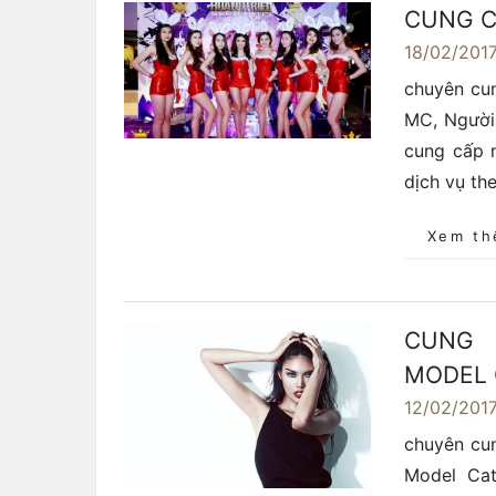
CUNG C
18/02/201
chuyên cun
MC, Người
cung cấp n
dịch vụ th
Xem t
CUNG 
MODEL 
12/02/201
chuyên cu
Model Cat