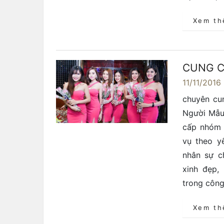
Xem t
CUNG C
11/11/2016
chuyên cu
Người Mẫu 
cấp nhóm n
vụ theo y
nhân sự c
xinh đẹp, 
trong công
Xem t