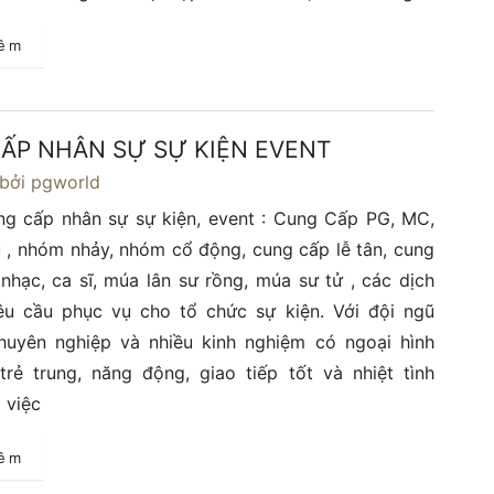
hêm
ẤP NHÂN SỰ SỰ KIỆN EVENT
bởi pgworld
ng cấp nhân sự sự kiện, event : Cung Cấp PG, MC,
, nhóm nhảy, nhóm cổ động, cung cấp lễ tân, cung
hạc, ca sĩ, múa lân sư rồng, múa sư tử , các dịch
êu cầu phục vụ cho tổ chức sự kiện. Với đội ngũ
huyên nghiệp và nhiều kinh nghiệm có ngoại hình
trẻ trung, năng động, giao tiếp tốt và nhiệt tình
 việc
hêm