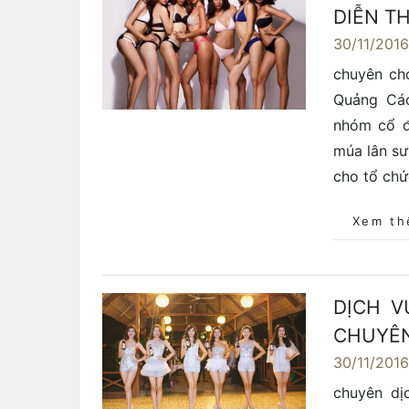
DIỄN T
30/11/201
chuyên ch
Quảng Cá
nhóm cổ đ
múa lân sư
cho tổ chứ
Xem t
DỊCH V
CHUYÊN
30/11/201
chuyên dị