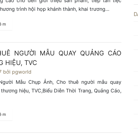
g cáo cho đến giới thiệu sản phẩm, tiếp tân tiệc
chương trình hội họp khánh thành, khai trương…
D
hêm
HUÊ NGƯỜI MẪU QUAY QUẢNG CÁO
 HIỆU, TVC
7
bởi pgworld
Người Mẫu Chụp Ảnh, Cho thuê người mẫu quay
thương hiệu, TVC,Biểu Diễn Thời Trang, Quảng Cáo,
hêm