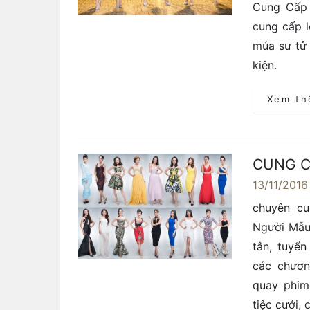
Cung Cấp 
cung cấp l
múa sư tử 
kiện.
Xem t
CUNG C
13/11/2016
chuyên cu
Người Mẫu
tân, tuyể
các chương
quay phim
tiệc cưới,