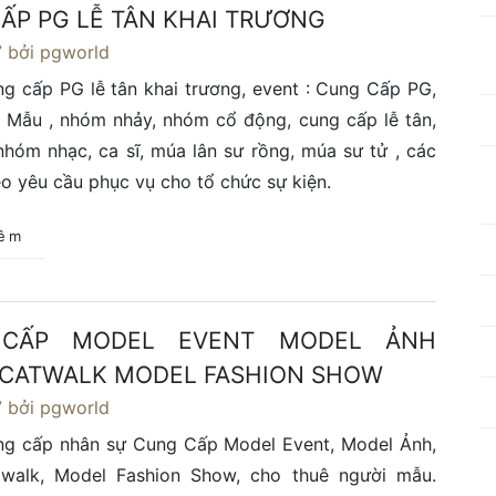
ẤP PG LỄ TÂN KHAI TRƯƠNG
7
bởi pgworld
g cấp PG lễ tân khai trương, event : Cung Cấp PG,
 Mẫu , nhóm nhảy, nhóm cổ động, cung cấp lễ tân,
hóm nhạc, ca sĩ, múa lân sư rồng, múa sư tử , các
eo yêu cầu phục vụ cho tổ chức sự kiện.
hêm
CẤP MODEL EVENT MODEL ẢNH
CATWALK MODEL FASHION SHOW
7
bởi pgworld
ng cấp nhân sự Cung Cấp Model Event, Model Ảnh,
walk, Model Fashion Show, cho thuê người mẫu.