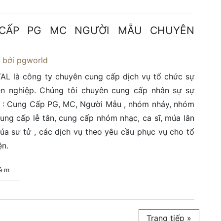
CẤP PG MC NGƯỜI MẪU CHUYÊN
6
bởi pgworld
L là công ty chuyên cung cấp dịch vụ tổ chức sự
ên nghiệp. Chúng tôi chuyên cung cấp nhân sự sự
t : Cung Cấp PG, MC, Người Mẫu , nhóm nhảy, nhóm
ung cấp lễ tân, cung cấp nhóm nhạc, ca sĩ, múa lân
úa sư tử , các dịch vụ theo yêu cầu phục vụ cho tổ
ện.
hêm
Trang tiếp »