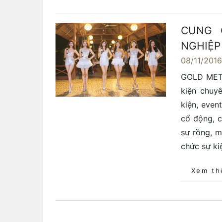
CUNG 
NGHIỆP
08/11/201
GOLD META
kiện chuy
kiện, even
cổ động, c
sư rồng, m
chức sự ki
Xem t