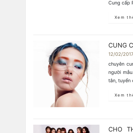
Cung cấp P
Xem t
CUNG C
12/02/201
chuyên cu
người mẫu
tân, tuyển
Xem t
CHO T