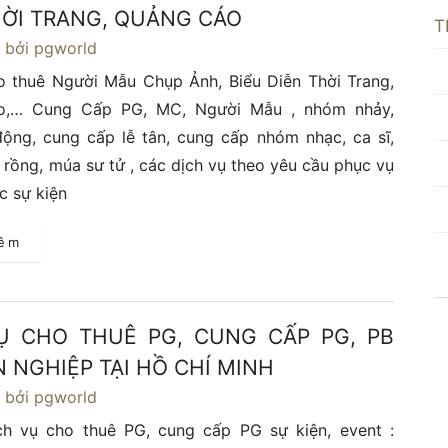
HỜI TRANG, QUẢNG CÁO
T
6
bởi pgworld
o thuê Người Mẫu Chụp Ảnh, Biểu Diễn Thời Trang,
o,… Cung Cấp PG, MC, Người Mẫu , nhóm nhảy,
ộng, cung cấp lễ tân, cung cấp nhóm nhạc, ca sĩ,
 rồng, múa sư tử , các dịch vụ theo yêu cầu phục vụ
c sự kiện
hêm
Ụ CHO THUÊ PG, CUNG CẤP PG, PB
 NGHIỆP TẠI HỒ CHÍ MINH
6
bởi pgworld
ch vụ cho thuê PG, cung cấp PG sự kiện, event :