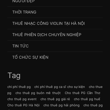
NGƯỜI ĐẸP
THỜI TRANG
THUÊ NHẠC CÔNG VIOLIN TẠI HÀ NỘI
THUÊ PHIÊN DỊCH CHUYÊN NGHIỆP
TIN TỨC
TỔ CHỨC SỰ KIỆN
Tag
chi phí thuê pg
chi phí thuê pg ca sĩ cho sự kiện
cho thue
pg
cho thuê pg buôn mê thuột
Cho thuê PG Cần Thơ
cho thuê pg event
cho thuê pg giá rẻ
cho thuê pg huế
Cho thuê PG Hà Nội
cho thuê pg hải phòng
cho thuê pg