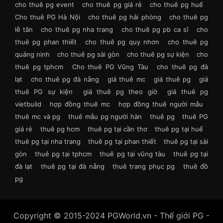
cho thuê pg event
cho thuê pg giá rẻ
cho thuê pg huế
Cho thuê PG Hà Nội
cho thuê pg hải phòng
cho thuê pg
lễ tân
cho thuê pg nha trang
cho thuê pg pb ca sĩ
cho
thuê pg phan thiết
cho thuê pg quy nhơn
cho thuê pg
quảng ninh
cho thuê pg sài gòn
cho thuê pg sự kiện
cho
thuê pg tphcm
Cho thuê PG Vũng Tàu
cho thuê pg đà
lạt
cho thuê pg đà nẵng
giá thuê mc
giá thuê pg
giá
thuê PG sự kiện
giá thuê pg theo giờ
giá thuê pg
vietbuild
hợp đồng thuê mc
hợp đồng thuê người mẫu
thuê mc và pg
thuê mẫu pg người hàn
thuê pg
thuê PG
giá rẻ
thuê pg hcm
thuê pg tại cần thơ
thuê pg tại huế
thuê pg tại nha trang
thuê pg tại phan thiết
thuê pg tại sài
gòn
thuê pg tại tphcm
thuê pg tại vũng tàu
thuê pg tại
đà lạt
thuê pg tại đà nẵng
thuê trang phục pg
thuê đồ
pg
Copyright © 2015-2024 PGWorld.vn - Thế giới PG -