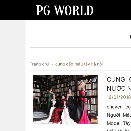
Trang chủ
›
cung cấp mẫu tây hà nội
CUNG 
NƯỚC N
19/01/201
chuyên cu
Người Mẫu
Model Tây