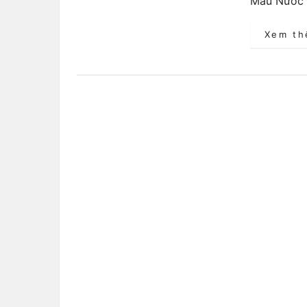
Mẫu Nước 
Xem t