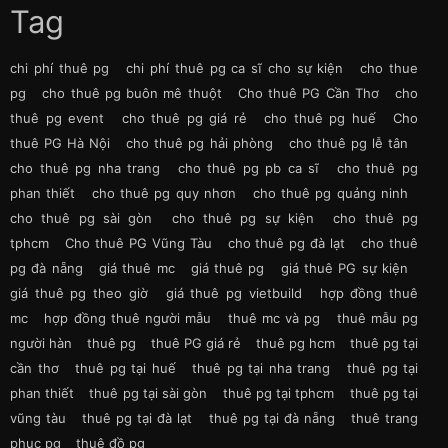
Tag
chi phí thuê pg
chi phí thuê pg ca sĩ cho sự kiện
cho thue
pg
cho thuê pg buôn mê thuột
Cho thuê PG Cần Thơ
cho
thuê pg event
cho thuê pg giá rẻ
cho thuê pg huế
Cho
thuê PG Hà Nội
cho thuê pg hải phòng
cho thuê pg lễ tân
cho thuê pg nha trang
cho thuê pg pb ca sĩ
cho thuê pg
phan thiết
cho thuê pg quy nhơn
cho thuê pg quảng ninh
cho thuê pg sài gòn
cho thuê pg sự kiện
cho thuê pg
tphcm
Cho thuê PG Vũng Tàu
cho thuê pg đà lạt
cho thuê
pg đà nẵng
giá thuê mc
giá thuê pg
giá thuê PG sự kiện
giá thuê pg theo giờ
giá thuê pg vietbuild
hợp đồng thuê
mc
hợp đồng thuê người mẫu
thuê mc và pg
thuê mẫu pg
người hàn
thuê pg
thuê PG giá rẻ
thuê pg hcm
thuê pg tại
cần thơ
thuê pg tại huế
thuê pg tại nha trang
thuê pg tại
phan thiết
thuê pg tại sài gòn
thuê pg tại tphcm
thuê pg tại
vũng tàu
thuê pg tại đà lạt
thuê pg tại đà nẵng
thuê trang
phục pg
thuê đồ pg