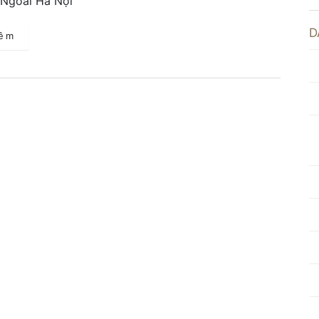
Ngoài Hà Nội
D
hêm