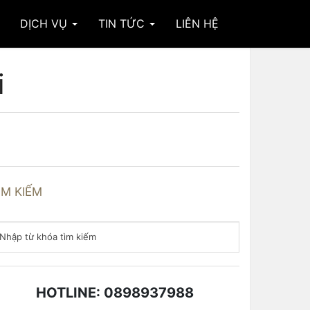
DỊCH VỤ
TIN TỨC
LIÊN HỆ
i
ÌM KIẾM
HOTLINE: 0898937988