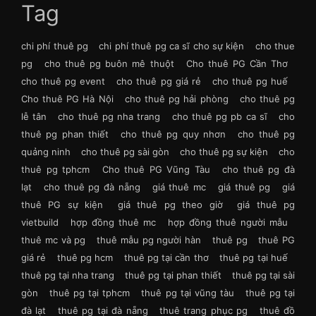
Tag
chi phí thuê pg
chi phí thuê pg ca sĩ cho sự kiện
cho thue
pg
cho thuê pg buôn mê thuột
Cho thuê PG Cần Thơ
cho thuê pg event
cho thuê pg giá rẻ
cho thuê pg huế
Cho thuê PG Hà Nội
cho thuê pg hải phòng
cho thuê pg
lễ tân
cho thuê pg nha trang
cho thuê pg pb ca sĩ
cho
thuê pg phan thiết
cho thuê pg quy nhơn
cho thuê pg
quảng ninh
cho thuê pg sài gòn
cho thuê pg sự kiện
cho
thuê pg tphcm
Cho thuê PG Vũng Tàu
cho thuê pg đà
lạt
cho thuê pg đà nẵng
giá thuê mc
giá thuê pg
giá
thuê PG sự kiện
giá thuê pg theo giờ
giá thuê pg
vietbuild
hợp đồng thuê mc
hợp đồng thuê người mẫu
thuê mc và pg
thuê mẫu pg người hàn
thuê pg
thuê PG
giá rẻ
thuê pg hcm
thuê pg tại cần thơ
thuê pg tại huế
thuê pg tại nha trang
thuê pg tại phan thiết
thuê pg tại sài
gòn
thuê pg tại tphcm
thuê pg tại vũng tàu
thuê pg tại
đà lạt
thuê pg tại đà nẵng
thuê trang phục pg
thuê đồ