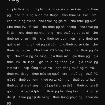
chi phí thuê pg
chi phí thuê pg ca sĩ cho sự kiện
cho thue
pg
cho thuê pg buôn mê thuột
Cho thuê PG Cần Thơ
cho thuê pg event
cho thuê pg giá rẻ
cho thuê pg huế
Cho thuê PG Hà Nội
cho thuê pg hải phòng
cho thuê pg
lễ tân
cho thuê pg nha trang
cho thuê pg pb ca sĩ
cho
thuê pg phan thiết
cho thuê pg quy nhơn
cho thuê pg
quảng ninh
cho thuê pg sài gòn
cho thuê pg sự kiện
cho
thuê pg tphcm
Cho thuê PG Vũng Tàu
cho thuê pg đà
lạt
cho thuê pg đà nẵng
giá thuê mc
giá thuê pg
giá
thuê PG sự kiện
giá thuê pg theo giờ
giá thuê pg
vietbuild
hợp đồng thuê mc
hợp đồng thuê người mẫu
thuê mc và pg
thuê mẫu pg người hàn
thuê pg
thuê PG
giá rẻ
thuê pg hcm
thuê pg tại cần thơ
thuê pg tại huế
thuê pg tại nha trang
thuê pg tại phan thiết
thuê pg tại sài
gòn
thuê pg tại tphcm
thuê pg tại vũng tàu
thuê pg tại
đà lạt
thuê pg tại đà nẵng
thuê trang phục pg
thuê đồ
pg