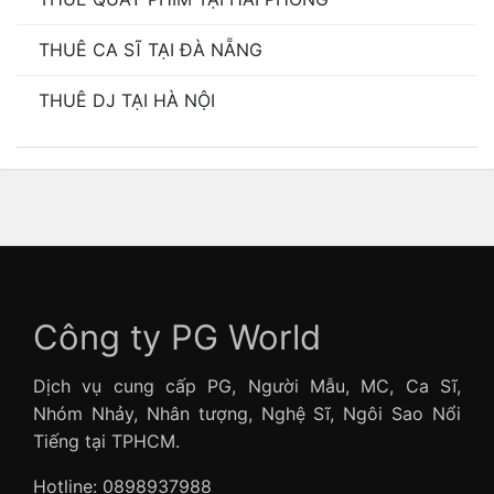
THUÊ CA SĨ TẠI ĐÀ NẴNG
THUÊ DJ TẠI HÀ NỘI
Công ty PG World
Dịch vụ cung cấp PG, Người Mẫu, MC, Ca Sĩ,
Nhóm Nhảy, Nhân tượng, Nghệ Sĩ, Ngôi Sao Nổi
Tiếng tại TPHCM.
Hotline: 0898937988