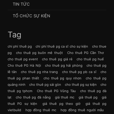
TIN TỨC
TỔ CHỨC SỰ KIỆN
Tag
chi phí thuê pg
chi phí thuê pg ca sĩ cho sự kiện
cho thue
pg
cho thuê pg buôn mê thuột
Cho thuê PG Cần Thơ
cho thuê pg event
cho thuê pg giá rẻ
cho thuê pg huế
Cho thuê PG Hà Nội
cho thuê pg hải phòng
cho thuê pg
lễ tân
cho thuê pg nha trang
cho thuê pg pb ca sĩ
cho
thuê pg phan thiết
cho thuê pg quy nhơn
cho thuê pg
quảng ninh
cho thuê pg sài gòn
cho thuê pg sự kiện
cho
thuê pg tphcm
Cho thuê PG Vũng Tàu
cho thuê pg đà
lạt
cho thuê pg đà nẵng
giá thuê mc
giá thuê pg
giá
thuê PG sự kiện
giá thuê pg theo giờ
giá thuê pg
vietbuild
hợp đồng thuê mc
hợp đồng thuê người mẫu