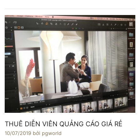
THUÊ DIỄN VIÊN QUẢNG CÁO GIÁ RẺ
10/07/2019
bởi pgworld