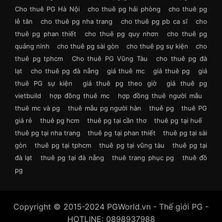
Cho thuê PG Hà Nội
cho thuê pg hải phòng
cho thuê pg
lễ tân
cho thuê pg nha trang
cho thuê pg pb ca sĩ
cho
thuê pg phan thiết
cho thuê pg quy nhơn
cho thuê pg
quảng ninh
cho thuê pg sài gòn
cho thuê pg sự kiện
cho
thuê pg tphcm
Cho thuê PG Vũng Tàu
cho thuê pg đà
lạt
cho thuê pg đà nẵng
giá thuê mc
giá thuê pg
giá
thuê PG sự kiện
giá thuê pg theo giờ
giá thuê pg
vietbuild
hợp đồng thuê mc
hợp đồng thuê người mẫu
thuê mc và pg
thuê mẫu pg người hàn
thuê pg
thuê PG
giá rẻ
thuê pg hcm
thuê pg tại cần thơ
thuê pg tại huế
thuê pg tại nha trang
thuê pg tại phan thiết
thuê pg tại sài
gòn
thuê pg tại tphcm
thuê pg tại vũng tàu
thuê pg tại
đà lạt
thuê pg tại đà nẵng
thuê trang phục pg
thuê đồ
pg
Copyright © 2015-2024 PGWorld.vn - Thế giới PG -
HOTLINE: 0898937988