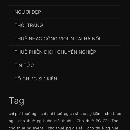
NGƯỜI ĐẸP
THỜI TRANG
THUÊ NHẠC CÔNG VIOLIN TẠI HÀ NỘI
THUÊ PHIÊN DỊCH CHUYÊN NGHIỆP
TIN TỨC
TỔ CHỨC SỰ KIỆN
Tag
chi phí thuê pg
chi phí thuê pg ca sĩ cho sự kiện
cho thue
pg
cho thuê pg buôn mê thuột
Cho thuê PG Cần Thơ
cho thuê pg event
cho thuê pg giá rẻ
cho thuê pg huế