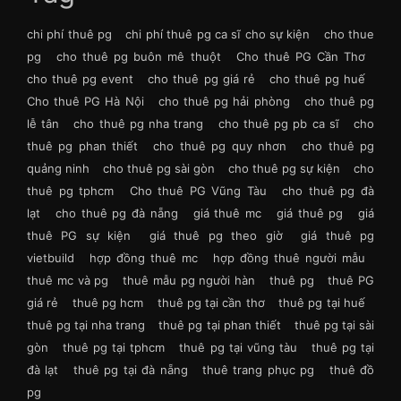
chi phí thuê pg
chi phí thuê pg ca sĩ cho sự kiện
cho thue
pg
cho thuê pg buôn mê thuột
Cho thuê PG Cần Thơ
cho thuê pg event
cho thuê pg giá rẻ
cho thuê pg huế
Cho thuê PG Hà Nội
cho thuê pg hải phòng
cho thuê pg
lễ tân
cho thuê pg nha trang
cho thuê pg pb ca sĩ
cho
thuê pg phan thiết
cho thuê pg quy nhơn
cho thuê pg
quảng ninh
cho thuê pg sài gòn
cho thuê pg sự kiện
cho
thuê pg tphcm
Cho thuê PG Vũng Tàu
cho thuê pg đà
lạt
cho thuê pg đà nẵng
giá thuê mc
giá thuê pg
giá
thuê PG sự kiện
giá thuê pg theo giờ
giá thuê pg
vietbuild
hợp đồng thuê mc
hợp đồng thuê người mẫu
thuê mc và pg
thuê mẫu pg người hàn
thuê pg
thuê PG
giá rẻ
thuê pg hcm
thuê pg tại cần thơ
thuê pg tại huế
thuê pg tại nha trang
thuê pg tại phan thiết
thuê pg tại sài
gòn
thuê pg tại tphcm
thuê pg tại vũng tàu
thuê pg tại
đà lạt
thuê pg tại đà nẵng
thuê trang phục pg
thuê đồ
pg