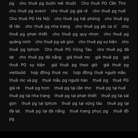
pg
cho thuê pg buôn mê thuột
Cho thuê PG Cần Thơ
cho thuê pg event
cho thuê pg giá rẻ
cho thuê pg huế
Cho thuê PG Hà Nội
cho thuê pg hải phòng
cho thuê pg
lễ tân
cho thuê pg nha trang
cho thuê pg pb ca sĩ
cho
thuê pg phan thiết
cho thuê pg quy nhơn
cho thuê pg
quảng ninh
cho thuê pg sài gòn
cho thuê pg sự kiện
cho
thuê pg tphcm
Cho thuê PG Vũng Tàu
cho thuê pg đà
lạt
cho thuê pg đà nẵng
giá thuê mc
giá thuê pg
giá
thuê PG sự kiện
giá thuê pg theo giờ
giá thuê pg
vietbuild
hợp đồng thuê mc
hợp đồng thuê người mẫu
thuê mc và pg
thuê mẫu pg người hàn
thuê pg
thuê PG
giá rẻ
thuê pg hcm
thuê pg tại cần thơ
thuê pg tại huế
thuê pg tại nha trang
thuê pg tại phan thiết
thuê pg tại sài
gòn
thuê pg tại tphcm
thuê pg tại vũng tàu
thuê pg tại
đà lạt
thuê pg tại đà nẵng
thuê trang phục pg
thuê đồ
pg