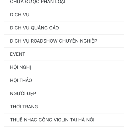
CHƯA ĐƯỢC PHÂN LOẠI
DỊCH VỤ
DỊCH VỤ QUẢNG CÁO
DỊCH VỤ ROADSHOW CHUYÊN NGHIỆP
EVENT
HỘI NGHỊ
HỘI THẢO
NGƯỜI ĐẸP
THỜI TRANG
THUÊ NHẠC CÔNG VIOLIN TẠI HÀ NỘI