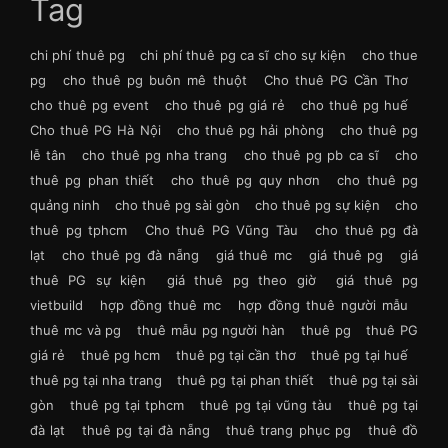
Tag
chi phí thuê pg
chi phí thuê pg ca sĩ cho sự kiện
cho thue
pg
cho thuê pg buôn mê thuột
Cho thuê PG Cần Thơ
cho thuê pg event
cho thuê pg giá rẻ
cho thuê pg huế
Cho thuê PG Hà Nội
cho thuê pg hải phòng
cho thuê pg
lễ tân
cho thuê pg nha trang
cho thuê pg pb ca sĩ
cho
thuê pg phan thiết
cho thuê pg quy nhơn
cho thuê pg
quảng ninh
cho thuê pg sài gòn
cho thuê pg sự kiện
cho
thuê pg tphcm
Cho thuê PG Vũng Tàu
cho thuê pg đà
lạt
cho thuê pg đà nẵng
giá thuê mc
giá thuê pg
giá
thuê PG sự kiện
giá thuê pg theo giờ
giá thuê pg
vietbuild
hợp đồng thuê mc
hợp đồng thuê người mẫu
thuê mc và pg
thuê mẫu pg người hàn
thuê pg
thuê PG
giá rẻ
thuê pg hcm
thuê pg tại cần thơ
thuê pg tại huế
thuê pg tại nha trang
thuê pg tại phan thiết
thuê pg tại sài
gòn
thuê pg tại tphcm
thuê pg tại vũng tàu
thuê pg tại
đà lạt
thuê pg tại đà nẵng
thuê trang phục pg
thuê đồ