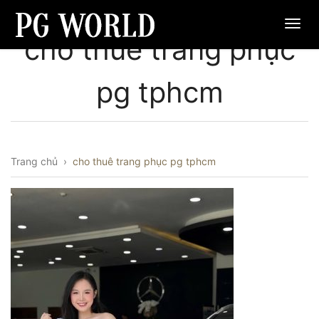
cho thuê trang phục
pg tphcm
Trang chủ
›
cho thuê trang phục pg tphcm