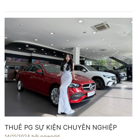
THUÊ PG SỰ KIỆN CHUYÊN NGHIỆP
14/11/2024
bởi pgworld