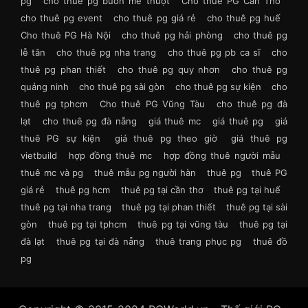
pg
cho thuê pg buôn mê thuột
Cho thuê PG Cần Thơ
cho thuê pg event
cho thuê pg giá rẻ
cho thuê pg huế
Cho thuê PG Hà Nội
cho thuê pg hải phòng
cho thuê pg
lễ tân
cho thuê pg nha trang
cho thuê pg pb ca sĩ
cho
thuê pg phan thiết
cho thuê pg quy nhơn
cho thuê pg
quảng ninh
cho thuê pg sài gòn
cho thuê pg sự kiện
cho
thuê pg tphcm
Cho thuê PG Vũng Tàu
cho thuê pg đà
lạt
cho thuê pg đà nẵng
giá thuê mc
giá thuê pg
giá
thuê PG sự kiện
giá thuê pg theo giờ
giá thuê pg
vietbuild
hợp đồng thuê mc
hợp đồng thuê người mẫu
thuê mc và pg
thuê mẫu pg người hàn
thuê pg
thuê PG
giá rẻ
thuê pg hcm
thuê pg tại cần thơ
thuê pg tại huế
thuê pg tại nha trang
thuê pg tại phan thiết
thuê pg tại sài
gòn
thuê pg tại tphcm
thuê pg tại vũng tàu
thuê pg tại
đà lạt
thuê pg tại đà nẵng
thuê trang phục pg
thuê đồ
pg