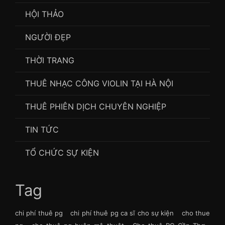
HỘI THẢO
NGƯỜI ĐẸP
THỜI TRANG
THUÊ NHẠC CÔNG VIOLIN TẠI HÀ NỘI
THUÊ PHIÊN DỊCH CHUYÊN NGHIỆP
TIN TỨC
TỔ CHỨC SỰ KIỆN
Tag
chi phí thuê pg
chi phí thuê pg ca sĩ cho sự kiện
cho thue