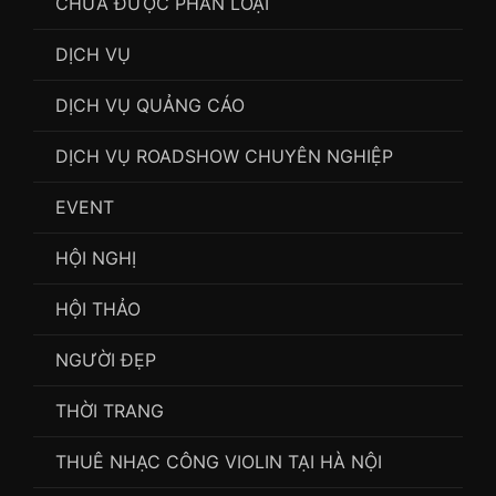
CHƯA ĐƯỢC PHÂN LOẠI
DỊCH VỤ
DỊCH VỤ QUẢNG CÁO
DỊCH VỤ ROADSHOW CHUYÊN NGHIỆP
EVENT
HỘI NGHỊ
HỘI THẢO
NGƯỜI ĐẸP
THỜI TRANG
THUÊ NHẠC CÔNG VIOLIN TẠI HÀ NỘI