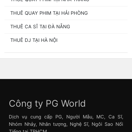
THUÊ QUAY PHIM TẠI HẢI PHÒNG
THUÊ CA SĨ TẠI ĐÀ NẴNG
THUÊ DJ TẠI HÀ NỘI
Công ty PG World
Dịch vụ cung cấp PG, Người Mẫu, MC, Ca Sĩ,
Nhóm Nhảy, Nhân tượng, Nghệ Sĩ, Ngôi Sao Nổi
Tiếng tại TPHCM.