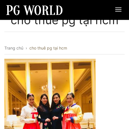
cho thuê pg tại hcm
Trang chủ
›
cho thuê pg tại hcm