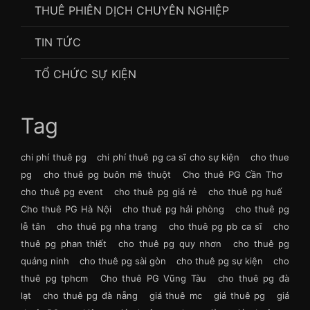
THUÊ PHIÊN DỊCH CHUYÊN NGHIỆP
TIN TỨC
TỔ CHỨC SỰ KIỆN
Tag
chi phí thuê pg
chi phí thuê pg ca sĩ cho sự kiện
cho thue
pg
cho thuê pg buôn mê thuột
Cho thuê PG Cần Thơ
cho thuê pg event
cho thuê pg giá rẻ
cho thuê pg huế
Cho thuê PG Hà Nội
cho thuê pg hải phòng
cho thuê pg
lễ tân
cho thuê pg nha trang
cho thuê pg pb ca sĩ
cho
thuê pg phan thiết
cho thuê pg quy nhơn
cho thuê pg
quảng ninh
cho thuê pg sài gòn
cho thuê pg sự kiện
cho
thuê pg tphcm
Cho thuê PG Vũng Tàu
cho thuê pg đà
lạt
cho thuê pg đà nẵng
giá thuê mc
giá thuê pg
giá