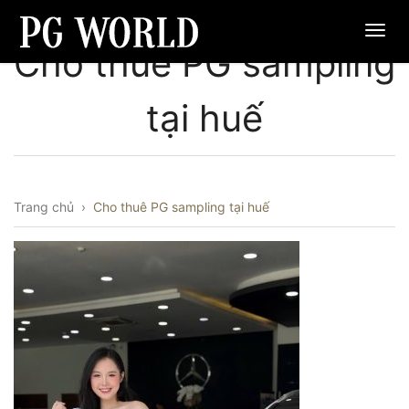
Cho thuê PG sampling
tại huế
Trang chủ
›
Cho thuê PG sampling tại huế