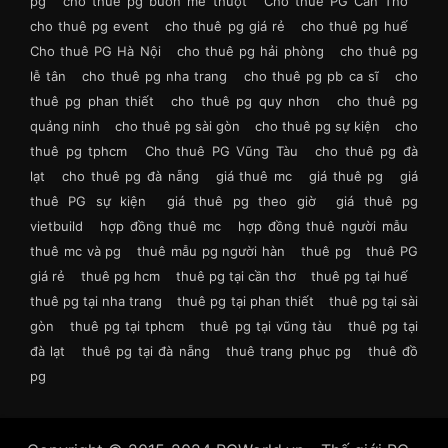
pg
cho thuê pg buôn mê thuột
Cho thuê PG Cần Thơ
cho thuê pg event
cho thuê pg giá rẻ
cho thuê pg huế
Cho thuê PG Hà Nội
cho thuê pg hải phòng
cho thuê pg
lễ tân
cho thuê pg nha trang
cho thuê pg pb ca sĩ
cho
thuê pg phan thiết
cho thuê pg quy nhơn
cho thuê pg
quảng ninh
cho thuê pg sài gòn
cho thuê pg sự kiện
cho
thuê pg tphcm
Cho thuê PG Vũng Tàu
cho thuê pg đà
lạt
cho thuê pg đà nẵng
giá thuê mc
giá thuê pg
giá
thuê PG sự kiện
giá thuê pg theo giờ
giá thuê pg
vietbuild
hợp đồng thuê mc
hợp đồng thuê người mẫu
thuê mc và pg
thuê mẫu pg người hàn
thuê pg
thuê PG
giá rẻ
thuê pg hcm
thuê pg tại cần thơ
thuê pg tại huế
thuê pg tại nha trang
thuê pg tại phan thiết
thuê pg tại sài
gòn
thuê pg tại tphcm
thuê pg tại vũng tàu
thuê pg tại
đà lạt
thuê pg tại đà nẵng
thuê trang phục pg
thuê đồ
pg