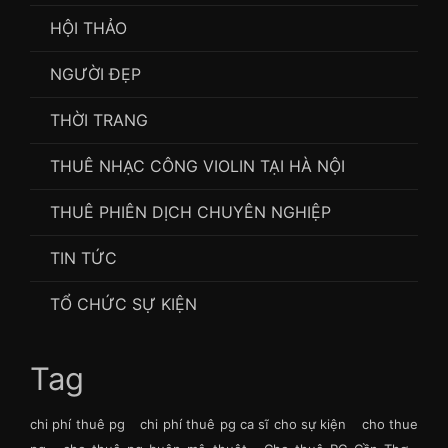
HỘI THẢO
NGƯỜI ĐẸP
THỜI TRANG
THUÊ NHẠC CÔNG VIOLIN TẠI HÀ NỘI
THUÊ PHIÊN DỊCH CHUYÊN NGHIỆP
TIN TỨC
TỔ CHỨC SỰ KIỆN
Tag
chi phí thuê pg
chi phí thuê pg ca sĩ cho sự kiện
cho thue