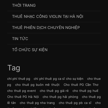
THỜI TRANG
THUÊ NHẠC CÔNG VIOLIN TẠI HÀ NỘI
THUÊ PHIÊN DỊCH CHUYÊN NGHIỆP
TIN TỨC
TỔ CHỨC SỰ KIỆN
Tag
chi phí thuê pg
chi phí thuê pg ca sĩ cho sự kiện
cho thue
pg
cho thuê pg buôn mê thuột
Cho thuê PG Cần Thơ
cho thuê pg event
cho thuê pg giá rẻ
cho thuê pg huế
Cho thuê PG Hà Nội
cho thuê pg hải phòng
cho thuê pg
lễ tân
cho thuê pg nha trang
cho thuê pg pb ca sĩ
cho