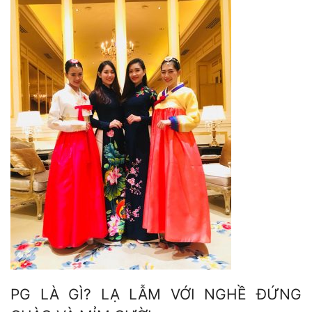
PG LÀ GÌ? LẠ LẪM VỚI NGHỀ ĐỨNG