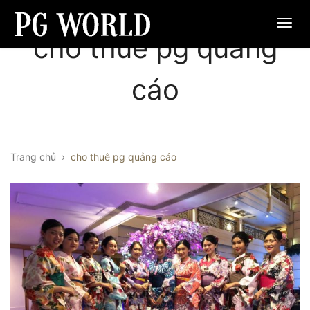
cho thuê pg quảng
cáo
Trang chủ
›
cho thuê pg quảng cáo