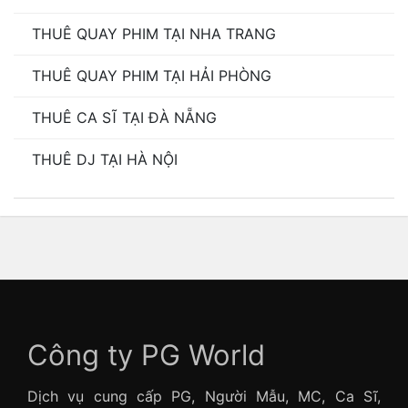
THUÊ QUAY PHIM TẠI NHA TRANG
THUÊ QUAY PHIM TẠI HẢI PHÒNG
THUÊ CA SĨ TẠI ĐÀ NẴNG
THUÊ DJ TẠI HÀ NỘI
Công ty PG World
Dịch vụ cung cấp PG, Người Mẫu, MC, Ca Sĩ,