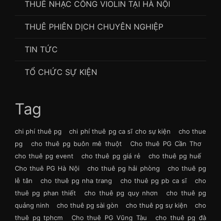
THUÊ NHẠC CÔNG VIOLIN TẠI HÀ NỘI
THUÊ PHIÊN DỊCH CHUYÊN NGHIỆP
TIN TỨC
TỔ CHỨC SỰ KIỆN
Tag
chi phí thuê pg
chi phí thuê pg ca sĩ cho sự kiện
cho thue
pg
cho thuê pg buôn mê thuột
Cho thuê PG Cần Thơ
cho thuê pg event
cho thuê pg giá rẻ
cho thuê pg huế
Cho thuê PG Hà Nội
cho thuê pg hải phòng
cho thuê pg
lễ tân
cho thuê pg nha trang
cho thuê pg pb ca sĩ
cho
thuê pg phan thiết
cho thuê pg quy nhơn
cho thuê pg
quảng ninh
cho thuê pg sài gòn
cho thuê pg sự kiện
cho
thuê pg tphcm
Cho thuê PG Vũng Tàu
cho thuê pg đà