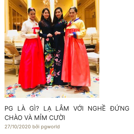
PG LÀ GÌ? LẠ LẪM VỚI NGHỀ ĐỨNG
CHÀO VÀ MỈM CƯỜI
27/10/2020
bởi pgworld