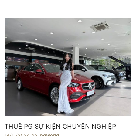
THUÊ PG SỰ KIỆN CHUYÊN NGHIỆP
14/11/2024
bởi pgworld