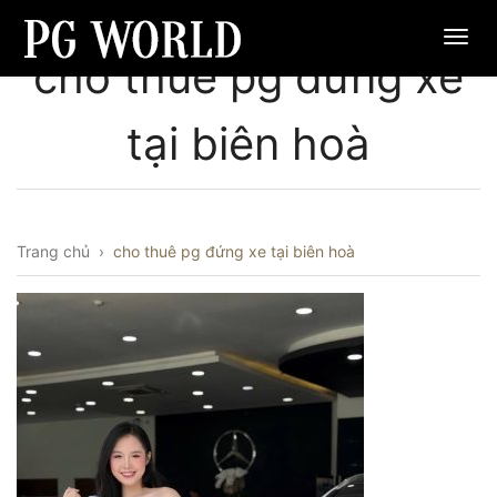
cho thuê pg đứng xe
tại biên hoà
Trang chủ
›
cho thuê pg đứng xe tại biên hoà