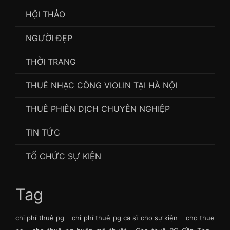
HỘI THẢO
NGƯỜI ĐẸP
THỜI TRANG
THUÊ NHẠC CÔNG VIOLIN TẠI HÀ NỘI
THUÊ PHIÊN DỊCH CHUYÊN NGHIỆP
TIN TỨC
TỔ CHỨC SỰ KIỆN
Tag
chi phí thuê pg
chi phí thuê pg ca sĩ cho sự kiện
cho thue