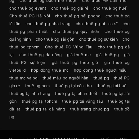
pg
cho thuê pg buôn mê thuột
Cho thuê PG Cần Thơ
cho thuê pg event
cho thuê pg giá rẻ
cho thuê pg huế
Cho thuê PG Hà Nội
cho thuê pg hải phòng
cho thuê pg
lễ tân
cho thuê pg nha trang
cho thuê pg pb ca sĩ
cho
thuê pg phan thiết
cho thuê pg quy nhơn
cho thuê pg
quảng ninh
cho thuê pg sài gòn
cho thuê pg sự kiện
cho
thuê pg tphcm
Cho thuê PG Vũng Tàu
cho thuê pg đà
lạt
cho thuê pg đà nẵng
giá thuê mc
giá thuê pg
giá
thuê PG sự kiện
giá thuê pg theo giờ
giá thuê pg
vietbuild
hợp đồng thuê mc
hợp đồng thuê người mẫu
thuê mc và pg
thuê mẫu pg người hàn
thuê pg
thuê PG
giá rẻ
thuê pg hcm
thuê pg tại cần thơ
thuê pg tại huế
thuê pg tại nha trang
thuê pg tại phan thiết
thuê pg tại sài
gòn
thuê pg tại tphcm
thuê pg tại vũng tàu
thuê pg tại
đà lạt
thuê pg tại đà nẵng
thuê trang phục pg
thuê đồ
pg