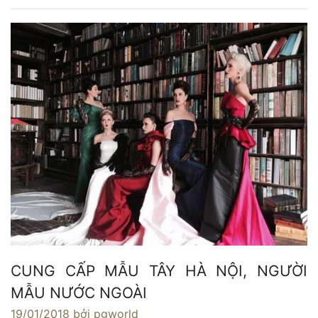
CUNG CẤP MẪU TÂY HÀ NỘI, NGƯỜI
MẪU NƯỚC NGOÀI
19/01/2018
bởi pgworld