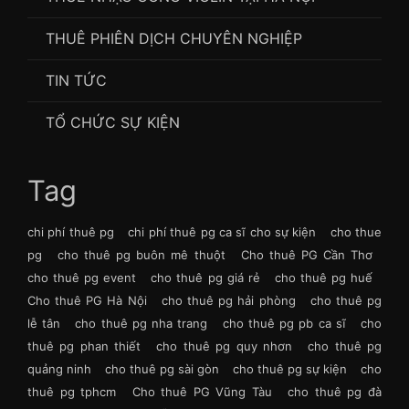
THUÊ PHIÊN DỊCH CHUYÊN NGHIỆP
TIN TỨC
TỔ CHỨC SỰ KIỆN
Tag
chi phí thuê pg
chi phí thuê pg ca sĩ cho sự kiện
cho thue
pg
cho thuê pg buôn mê thuột
Cho thuê PG Cần Thơ
cho thuê pg event
cho thuê pg giá rẻ
cho thuê pg huế
Cho thuê PG Hà Nội
cho thuê pg hải phòng
cho thuê pg
lễ tân
cho thuê pg nha trang
cho thuê pg pb ca sĩ
cho
thuê pg phan thiết
cho thuê pg quy nhơn
cho thuê pg
quảng ninh
cho thuê pg sài gòn
cho thuê pg sự kiện
cho
thuê pg tphcm
Cho thuê PG Vũng Tàu
cho thuê pg đà