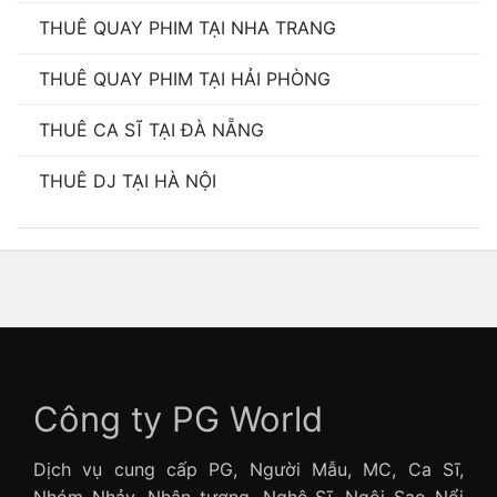
THUÊ QUAY PHIM TẠI NHA TRANG
THUÊ QUAY PHIM TẠI HẢI PHÒNG
THUÊ CA SĨ TẠI ĐÀ NẴNG
THUÊ DJ TẠI HÀ NỘI
Công ty PG World
Dịch vụ cung cấp PG, Người Mẫu, MC, Ca Sĩ,
Nhóm Nhảy, Nhân tượng, Nghệ Sĩ, Ngôi Sao Nổi