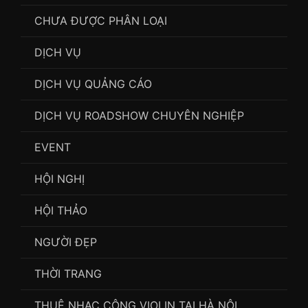
CHƯA ĐƯỢC PHÂN LOẠI
DỊCH VỤ
DỊCH VỤ QUẢNG CÁO
DỊCH VỤ ROADSHOW CHUYÊN NGHIỆP
EVENT
HỘI NGHỊ
HỘI THẢO
NGƯỜI ĐẸP
THỜI TRANG
THUÊ NHẠC CÔNG VIOLIN TẠI HÀ NỘI